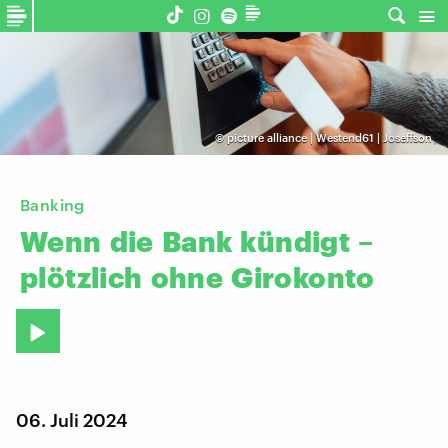
©
picture alliance | Westend61 | Joseffson
Banking
Wenn
die
Bank
kündigt
–
plötzlich
ohne
Girokonto
06. Juli 2024