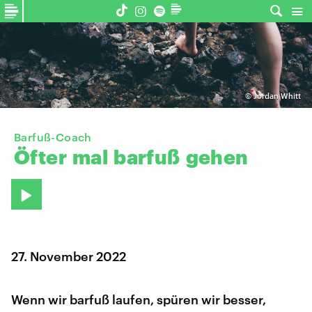
©
Jordan Whitt
Barfuß-Coach
Öfter
mal
barfuß
gehen
27. November 2022
Wenn wir barfuß laufen, spüren wir besser,