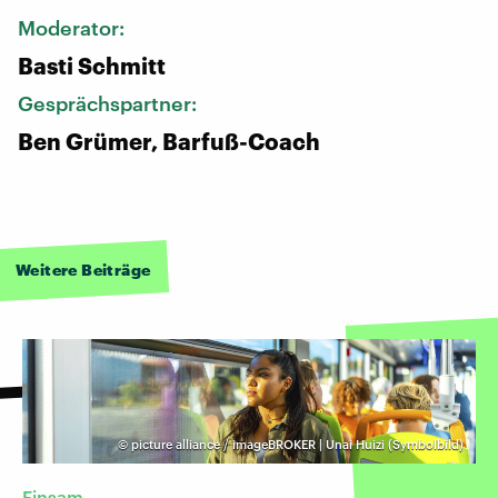
Moderator:
Basti Schmitt
Gesprächspartner:
Ben Grümer, Barfuß-Coach
Weitere Beiträge
©
picture alliance / imageBROKER | Unai Huizi (Symbolbild)
Einsam