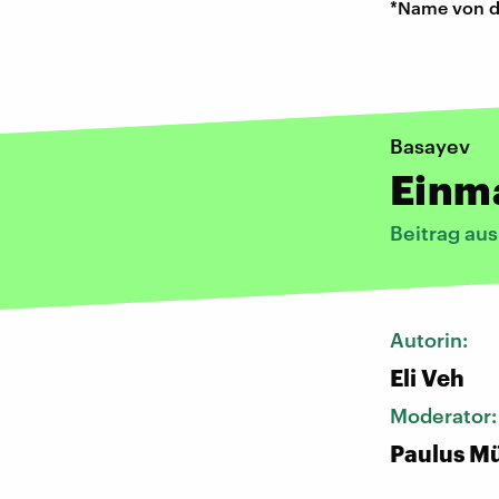
*Name von d
Basayev
Einm
Beitrag au
Autorin:
Eli Veh
Moderator
Paulus Mü