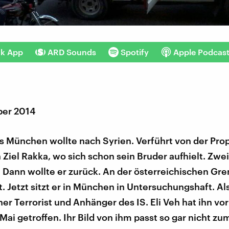
nk App
ARD Sounds
Spotify
Apple Podcas
ber 2014
s München wollte nach Syrien. Verführt von der Pr
n Ziel Rakka, wo sich schon sein Bruder aufhielt. Zw
. Dann wollte er zurück. An der österreichischen Gr
t. Jetzt sitzt er in München in Untersuchungshaft. Al
r Terrorist und Anhänger des IS. Eli Veh hat ihn vor
Mai getroffen. Ihr Bild von ihm passt so gar nicht zu