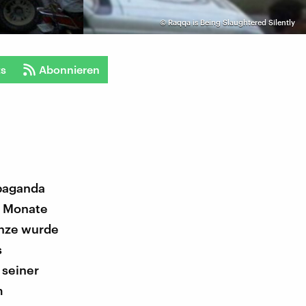
©
Raqqa is Being Slaughtered Silently
ts
Abonnieren
opaganda
ei Monate
enze wurde
s
 seiner
m