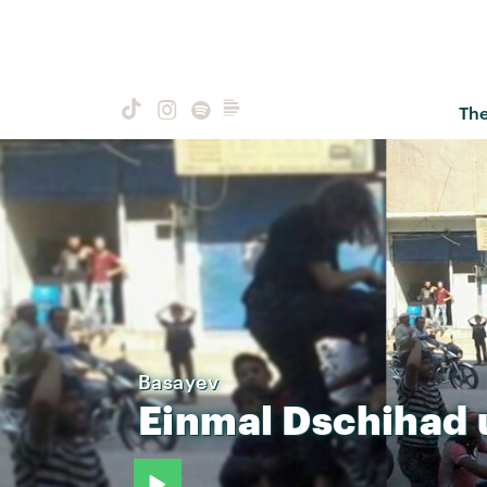
Th
Basayev
Einmal
Dschihad