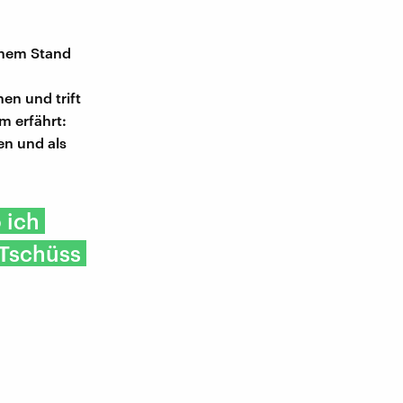
inem Stand
en und trift
m erfährt:
en und als
 ich
 Tschüss