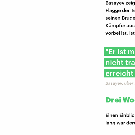
Basayev zeig
Flagge der Te
seinen Bruder
Kämpfer aus 
vorbei ist, i
"Er ist 
nicht tr
erreicht
Basayev, über 
Drei Wo
Einen Einbli
lang war der