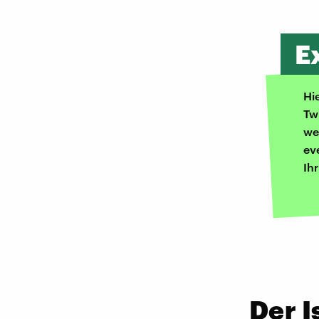
E
Hi
Tw
we
ev
Ih
Der I