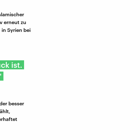
Islamischer
ev erneut zu
 in Syrien bei
k ist.
"
der besser
ählt,
erhaftet