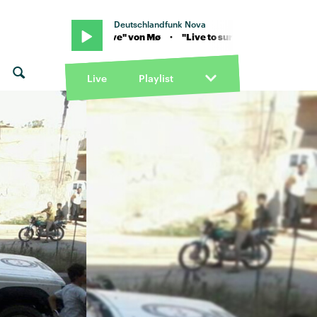
Deutschlandfunk Nova
ve to survive" von Mø · "Live to survive" von Mø
Live
Playlist