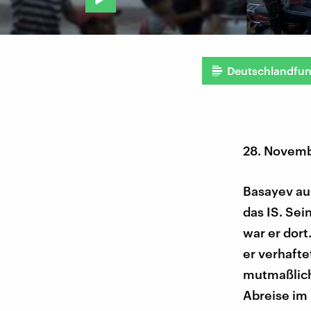
Deutschlandfu
28. Novem
Basayev au
das IS. Sei
war er dort
er verhafte
mutmaßliche
Abreise im 