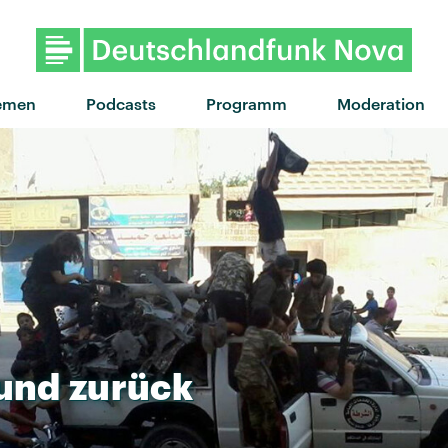
"Live to survive" von Mø · "Li
emen
Podcasts
Programm
Moderation
und
zurück