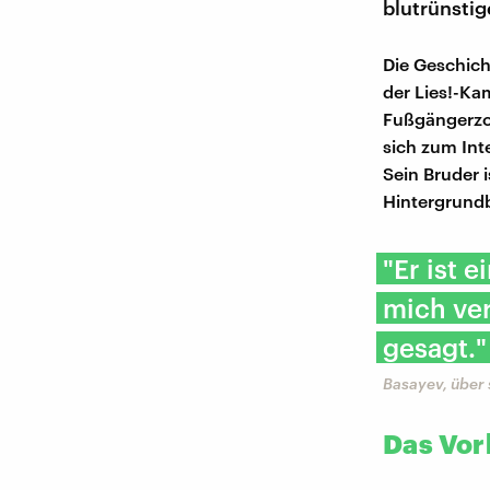
blutrünstig
Die Geschich
der Lies!-Ka
Fußgängerzon
sich zum Inte
Sein Bruder 
Hintergrundb
"Er ist 
mich ver
gesagt."
Basayev, über 
Das Vor