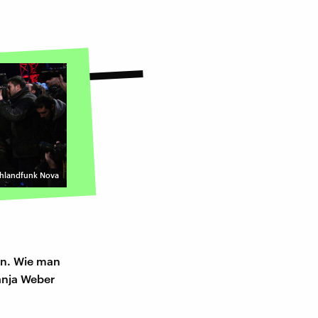
schlandfunk Nova
gen. Wie man
anja Weber