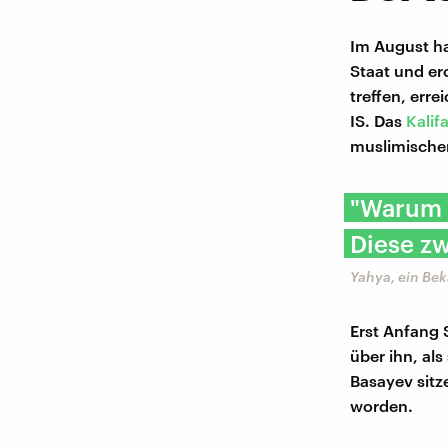
Im August hat
Staat und ero
treffen, erre
IS. Das
Kalifa
muslimischen
"Warum e
Diese zw
Yahya, ein Be
Erst Anfang 
über ihn, als
Basayev sitze
worden.