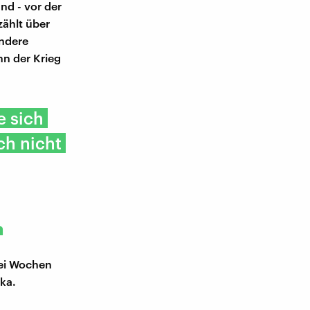
nd - vor der
zählt über
andere
nn der Krieg
e sich
ch nicht
n
rei Wochen
ka.