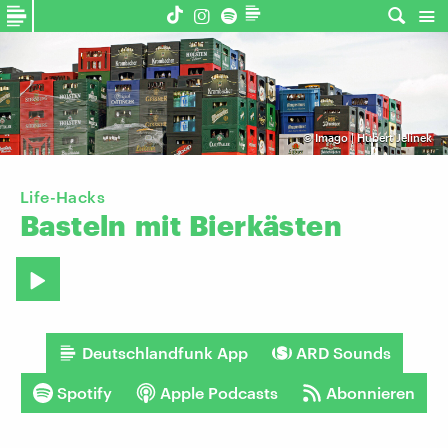
©
Imago | Hubert Jelinek
Life-Hacks
Basteln
mit
Bierkästen
Deutschlandfunk App
ARD Sounds
Spotify
Apple Podcasts
Abonnieren