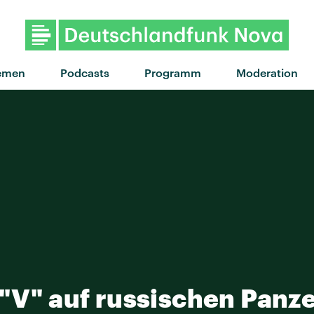
"Butterfly Feeli
emen
Podcasts
Programm
Moderation
 "V" auf russischen Panze