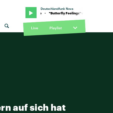
Deutschlandfunk Nova
ngs" von Icona Pop · "Butterfly Feelings" von Icona Pop · "Butterfly
Live
Playlist
rn auf sich hat