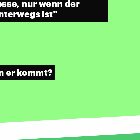
sse, nur wenn der
terwegs ist"
nn er kommt?