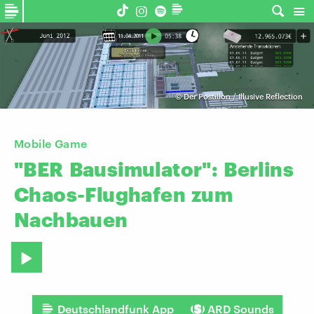
©
Der Postillon / Illusive Reflection
Mobile Game
"BER
Bausimulator":
Berlins
Chaos-Flughafen
zum
Nachbauen
Deutschlandfunk App
ARD Sounds