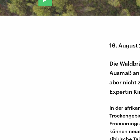
16. August
Die Waldbrä
Ausmaß an 
aber nicht 
Expertin Ki
In der afrik
Trockengebie
Erneuerungs
können neue 
sibirische T