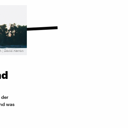
h | David Herron
nd
 der
Und was