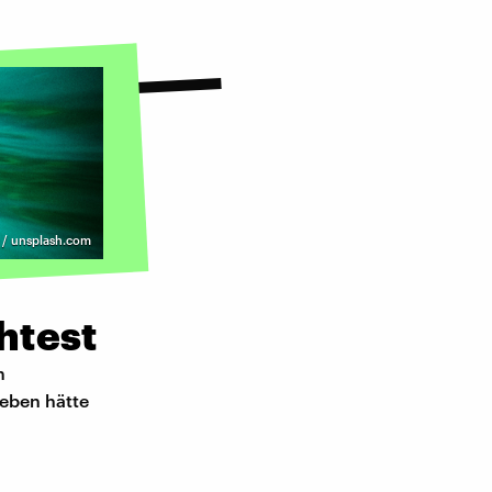
 / unsplash.com
htest
m
Leben hätte