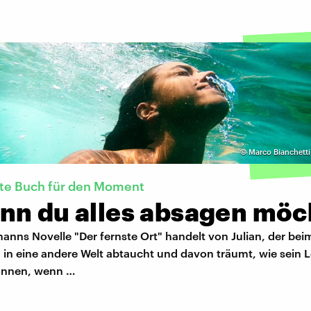
©
Marco Bianchetti
kte Buch für den Moment
nn du alles absagen möc
anns Novelle "Der fernste Ort" handelt von Julian, der bei
n eine andere Welt abtaucht und davon träumt, wie sein 
önnen, wenn …