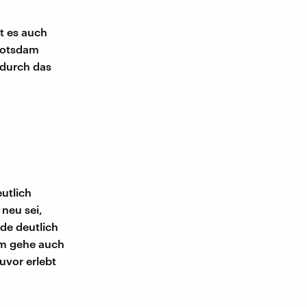
t es auch
 Potsdam
 durch das
utlich
neu sei,
de deutlich
em gehe auch
uvor erlebt