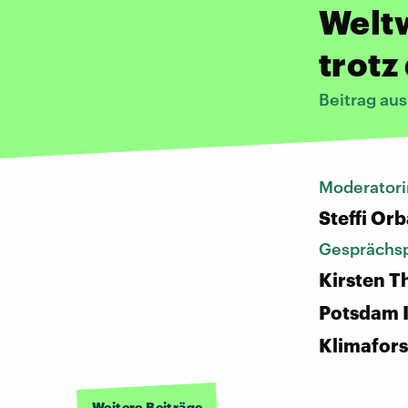
Weltw
trotz
Beitrag au
Moderatori
Steffi Or
Gesprächsp
Kirsten T
Potsdam I
Klimafor
Weitere Beiträge