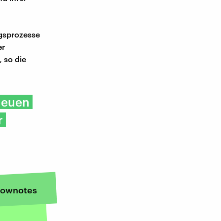
ngsprozesse
er
 so die
neuen
r
ownotes