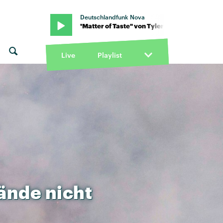
Deutschlandfunk Nova
allgame · "Matter of Taste" von Tyler Ballgame · "Matter of Taste" 
Live
Playlist
ände
nicht