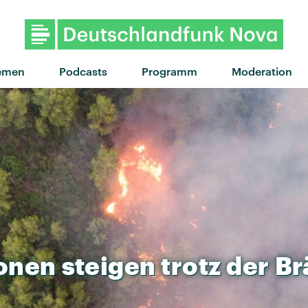
"Matter of Taste" von Tyler B
emen
Podcasts
Programm
Moderation
onen
steigen
trotz
der
Br