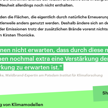
 Neuheit allerdings noch nicht enthalten.
rden die Flächen, die eigentlich durch natürliche Erneueru
tlerweile anders genutzt werden. Deshalb ändere sich an d
er Emissionen trotz der zusätzlichen Brände vorerst nichts,
n Kirsten Thonicke.
nen nicht erwarten, dass durch diese 
nen nochmal extra eine Verstärkung de
kung zu erwarten ist."
ke, Waldbrand-Expertin am Potsdam Institut für Klimaforschung
Sh
g von Klimamodellen