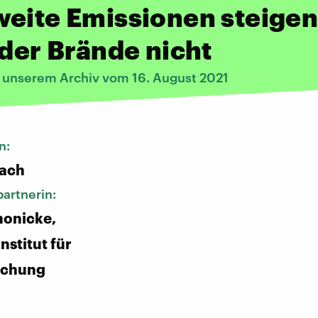
eite Emissionen steige
 der Brände nicht
s unserem Archiv vom 16. August 2021
n:
bach
artnerin:
honicke,
nstitut für
schung