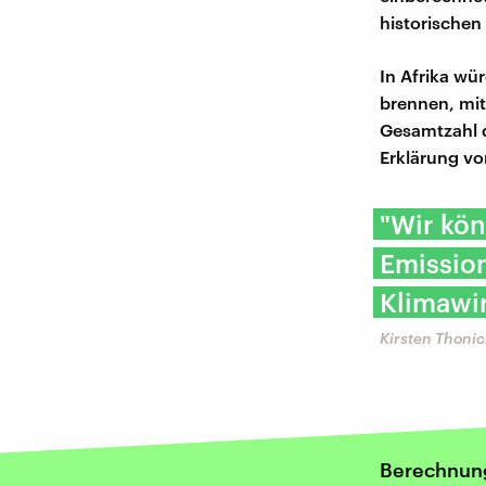
historischen
In Afrika wü
brennen, mit
Gesamtzahl d
Erklärung vo
"Wir kön
Emissio
Klimawir
Kirsten Thonic
Berechnun