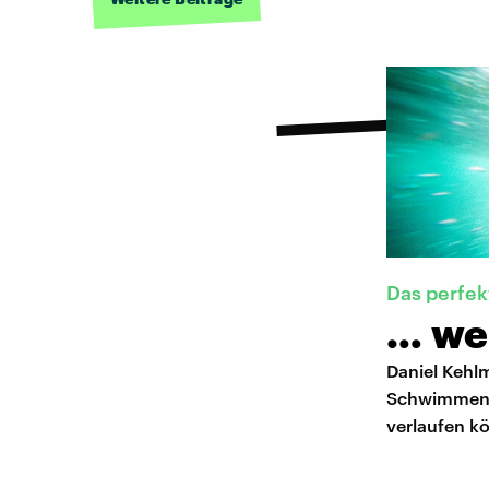
Das perfe
… we
Daniel Kehlm
Schwimmen i
verlaufen k