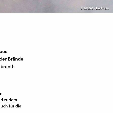
©
IMAGO / NurPhoto
eues
 der Brände
dbrand-
en
und zudem
uch für die