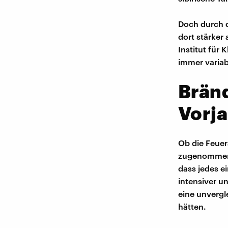
Doch durch d
dort stärker
Institut für
immer variab
Bränd
Vorj
Ob die Feuer
zugenommen h
dass jedes e
intensiver u
eine unvergl
hätten.