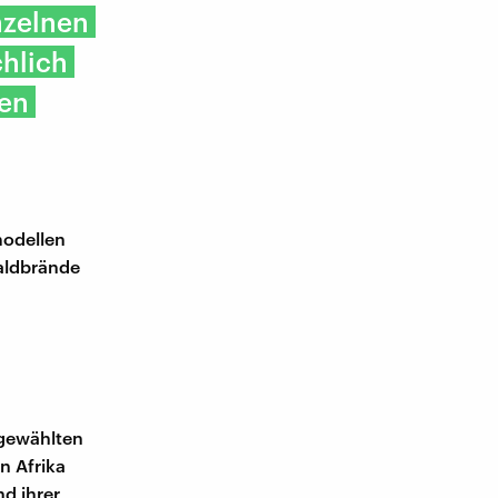
nzelnen
chlich
ren
modellen
aldbrände
sgewählten
n Afrika
nd ihrer