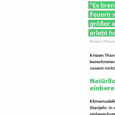
"Es bren
Feuern v
größer a
erlebt h
Kirsten Thonic
Kristen Thon
berechneten 
vorerst nicht
Natürli
einbere
Klimamodell
Startjahr. I
einberechnet