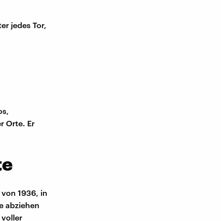
er jedes Tor,
os,
 Orte. Er
te
 von 1936, in
de abziehen
voller