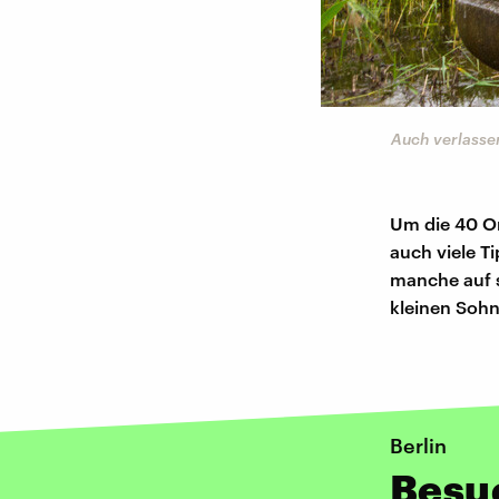
Auch verlasse
Um die 40 Or
auch viele T
manche auf s
kleinen Sohn
Berlin
Besu