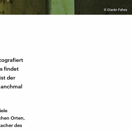
©
​Ciarán Fahey
tografiert
s findet
ist der
 manchmal
iele
chen Orten,
Macher des