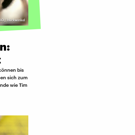
O / blickwinkel
n:
t
 können bis
ßen sich zum
ende wie Tim