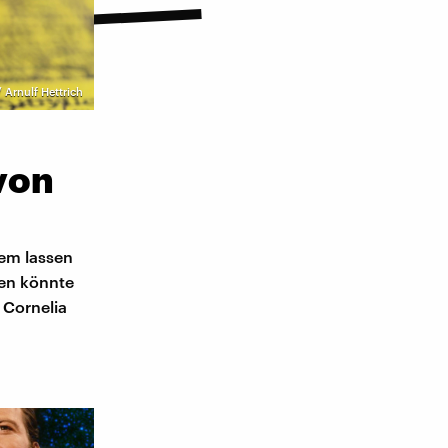
 Arnulf Hettrich
von
dem lassen
gen könnte
 Cornelia