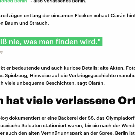
oned Berlin"
- also verlassenes Berlin.
treifzügen entlang der einsamen Flecken schaut Ciarán hint
den Baum und Strauch.
ß nie, was man finden wird."
ey
kt er bedeutende und auch kuriose Details: alte Akten, Fot
es Spielzeug, Hinweise auf die Vorkriegsgeschichte mancher
h viele unbequeme Geschichten, sagt Ciarán.
n hat viele verlassene Or
log dokumentiert er eine Bäckerei der SS, das Olympiadorf
russische Soldaten stationiert waren, bis sie nach der Wen
r auch den alten Vergnügungspark an der Spree. Berlin ist 