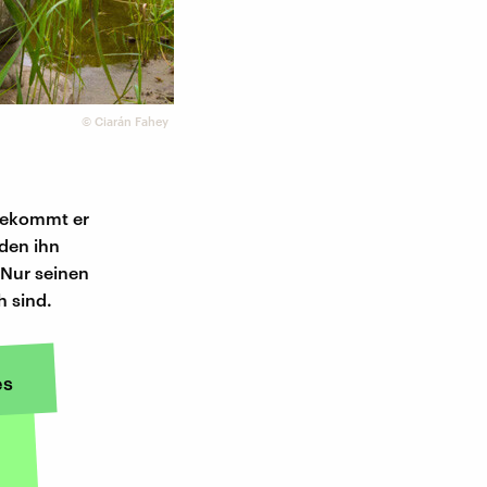
©
​Ciarán Fahey
 bekommt er
den ihn
 Nur seinen
h sind.
es