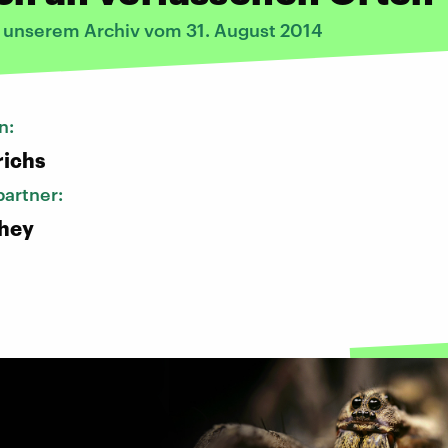
s unserem Archiv vom 31. August 2014
n:
richs
artner:
ahey