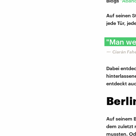
Blogs
"Aband
Auf seinen S
jede Tür, je
"Man wei
​Ciarán Fah
Dabei entdec
hinterlassen
entdeckt auc
Berli
Auf seinem B
dem zuletzt 
mussten. Ode