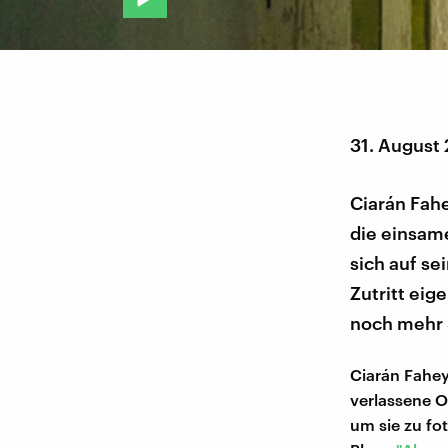
31. August
Ciarán Fahe
die einsame
sich auf se
Zutritt eig
noch mehr 
Ciarán Fahey 
verlassene O
um sie zu fo