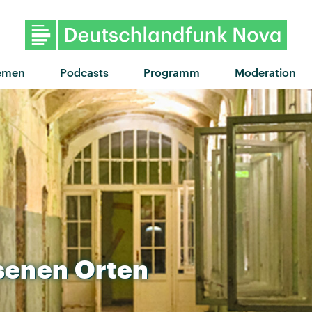
"Me & Me" von The Beaches 
emen
Podcasts
Programm
Moderation
senen
Orten