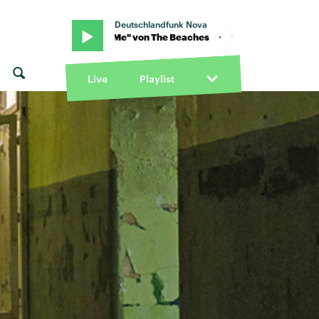
Deutschlandfunk Nova
· "Me & Me" von The Beaches · "Me & Me" von The Beaches
Live
Playlist