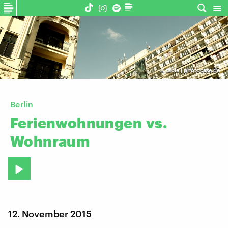
©
table | photocase.de
Berlin
Ferienwohnungen
vs.
Wohnraum
12. November 2015