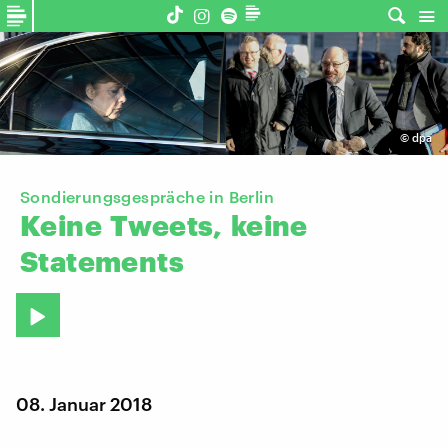
©
dpa
Sondierungsgespräche in Berlin
Keine
Tweets,
keine
Statements
08. Januar 2018