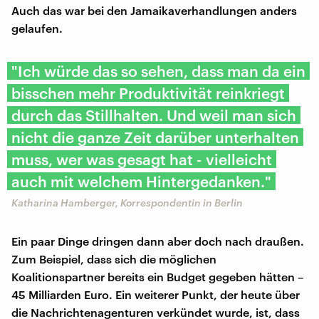
Auch das war bei den Jamaikaverhandlungen anders
gelaufen.
"Ich würde das so sehen, dass man da ein
bisschen mehr Produktivität reinkriegt
durch das Stillhalten. Und weil man sich
nicht die ganze Zeit darüber unterhalten
muss, wer was gesagt hat - vielleicht
auch mit welchem Hintergedanken."
Katharina Hamberger, Korrespondentin in Berlin
Ein paar Dinge dringen dann aber doch nach draußen.
Zum Beispiel, dass sich die möglichen
Koalitionspartner bereits ein Budget gegeben hätten –
45 Milliarden Euro. Ein weiterer Punkt, der heute über
die Nachrichtenagenturen verkündet wurde, ist, dass