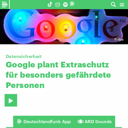
©
dpa
Datensicherheit
Google
plant
Extraschutz
für
besonders
gefährdete
Personen
Deutschlandfunk App
ARD Sounds