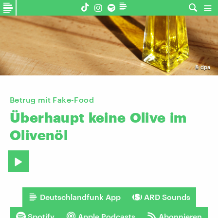
©
dpa
Betrug mit Fake-Food
Überhaupt
keine
Olive
im
Olivenöl
Deutschlandfunk App
ARD Sounds
Spotify
Apple Podcasts
Abonnieren