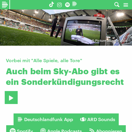
©
Picture alliance | dpa
Vorbei mit "Alle Spiele, alle Tore"
Auch
beim
Sky-Abo
gibt
es
ein
Sonderkündigungsrecht
Deutschlandfunk App
ARD Sounds
Spotify
Apple Podcasts
Abonnieren