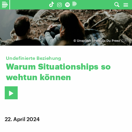
©
Unsplash | Priscilla Du Preez 🇨🇦
Undefinierte Beziehung
Warum
Situationships
so
wehtun
können
22. April 2024