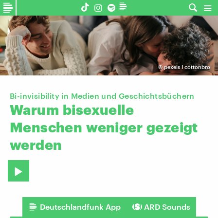
©
pexels I cottonbro
Bi-invisibility in Medien und Geschichtsbüchern
Warum
bisexuelle
Menschen
weniger
gezeigt
werden
Deutschlandfunk App
ARD Sounds