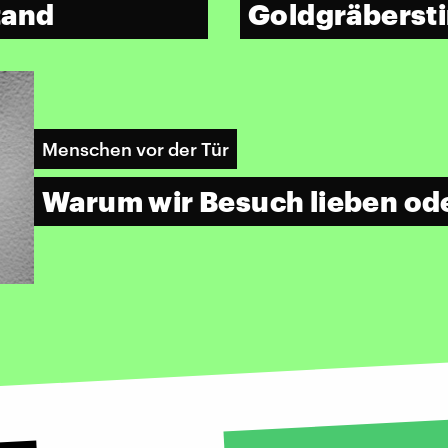
tand
Goldgräbers
Menschen vor der Tür
Warum wir Besuch lieben od