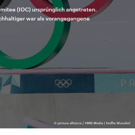
omitee (IOC) ursprünglich angetreten.
achhaltiger war als vorangegangene
©
picture alliance / HMB Media | Steffie Wunderl