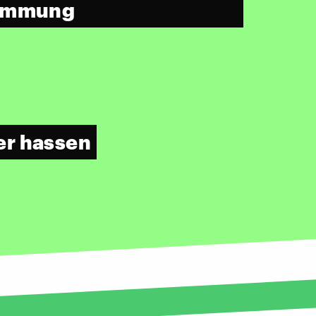
timmung
er hassen