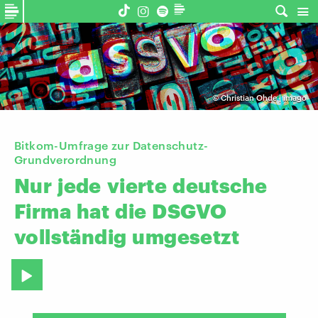
©
Christian Ohde | imago
Bitkom-Umfrage zur Datenschutz-
Grundverordnung
Nur
jede
vierte
deutsche
Firma
hat
die
DSGVO
vollständig
umgesetzt