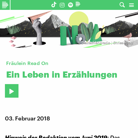
©
Deutschlandradio | Chrissie Salz
Fräulein Read On
Ein
Leben
in
Erzählungen
03. Februar 2018
Hinweis der Redaktion vom Juni 2019
: Das