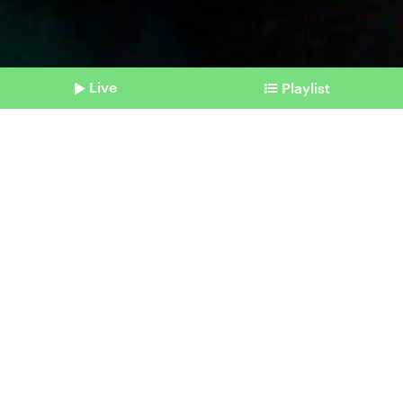
Live
Playlist
©
IMAGO / Everett Collection (Archiv)
Shownotes
Bonobo Kanzi
Fantasie: Womöglich kein
Exklusivmerkmal von uns
Menschen
vom 06. Februar 2026