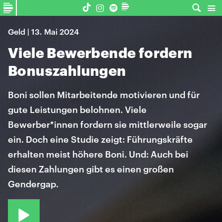
Geld | 13. Mai 2024
Viele Bewerbende fordern
Bonuszahlungen
Boni sollen Mitarbeitende motivieren und für
gute Leistungen belohnen. Viele
Bewerber*innen fordern sie mittlerweile sogar
ein. Doch eine Studie zeigt: Führungskräfte
erhalten meist höhere Boni. Und: Auch bei
diesen Zahlungen gibt es einen großen
Gendergap.