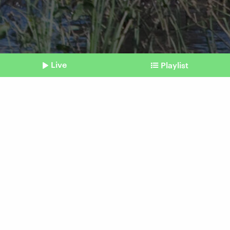
Live
Playlist
©
IMAGO / SuperStock
Shownotes
Geschenk von Botswana
20.000 Elefanten für
Deutschland
Beitrag aus unserem Archiv vom 03. April