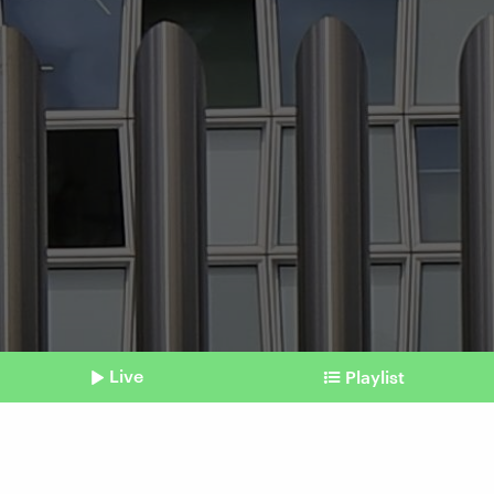
Live
Playlist
©
IMAGO / Peter Seyfferth