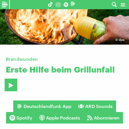
©
dpa
Brandwunden
Erste
Hilfe
beim
Grillunfall
Deutschlandfunk App
ARD Sounds
Spotify
Apple Podcasts
Abonnieren