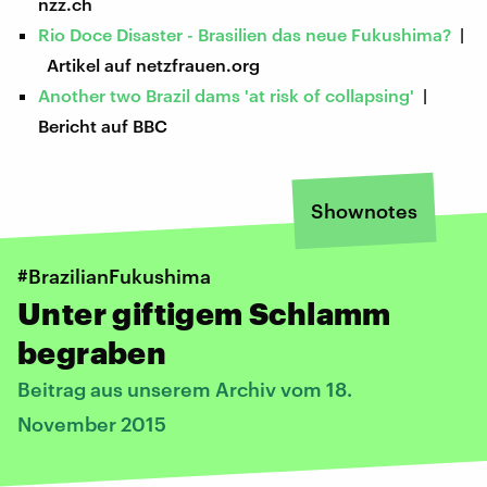
nzz.ch
Rio Doce Disaster - Brasilien das neue Fukushima?
|
Artikel auf netzfrauen.org
Another two Brazil dams 'at risk of collapsing'
|
Bericht auf BBC
Shownotes
#BrazilianFukushima
Unter giftigem Schlamm
begraben
Beitrag aus unserem Archiv vom 18.
November 2015