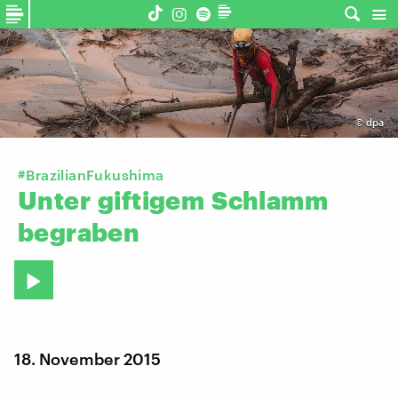
©
dpa
#BrazilianFukushima
Unter
giftigem
Schlamm
begraben
18. November 2015