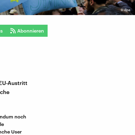
©
dpa
ts
Abonnieren
U-Austritt
nche
erendum noch
le
anche User