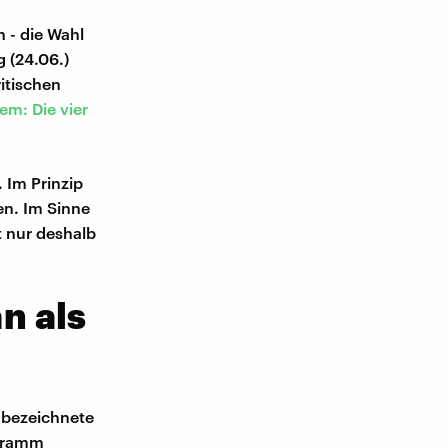
 - die Wahl
 (24.06.)
ritischen
em: Die vier
. Im Prinzip
zen. Im Sinne
t nur deshalb
n als
 bezeichnete
ogramm