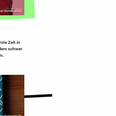
ar (Symbolbild)
ste Zeit in
ders schwer
nn.
 | photocase.de