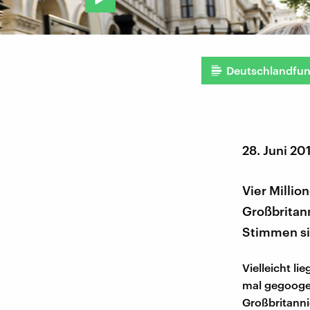
Deutschlandfu
28. Juni 20
Vier Milli
Großbritann
Stimmen si
Vielleicht l
mal gegoogel
Großbritanni