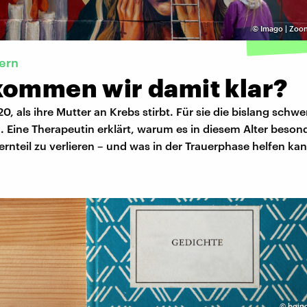
©
Imago | Zoon
tern
kommen wir damit klar?
0, als ihre Mutter an Krebs stirbt. Für sie die bislang schwer
. Eine Therapeutin erklärt, warum es in diesem Alter beson
lternteil zu verlieren – und was in der Trauerphase helfen ka
©
boing