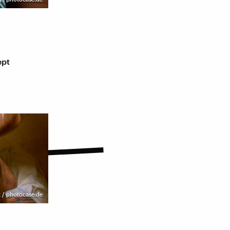
ept
 / photocase.de