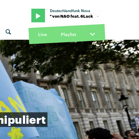
Deutschlandfunk Nova
"If you ever" von NAO feat. 6Lack · "If you ever" von NAO feat. 6La
Live
Playlist
ipuliert