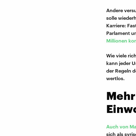
Andere versu
solle wieder
Karriere: Fas
Parlament un
Millionen ko
Wie viele ric
kann jeder Us
der Regeln d
wertlos.
Mehr
Einw
Auch von Man
sich als syr