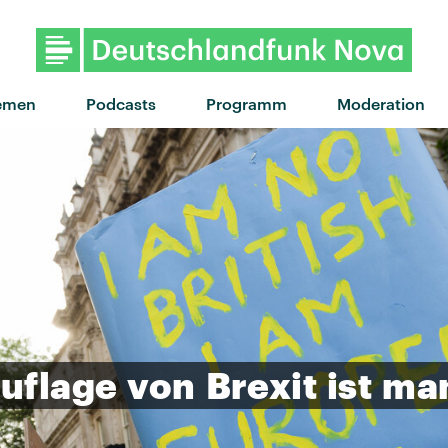
"If you ever" von NAO feat. 6Lack · 
emen
Podcasts
Programm
Moderation
uflage
von
Brexit
ist
man