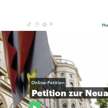
Th
Online-Petition
Petition
zur
Neua