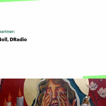
:
artner:
oll, DRadio