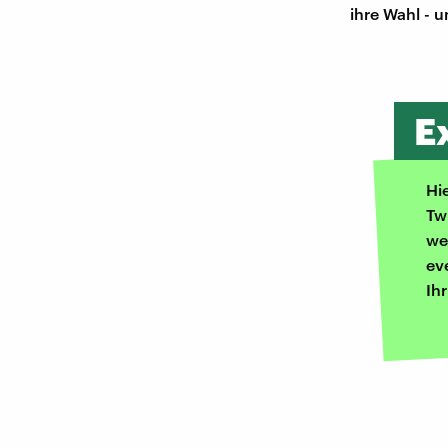
ihre Wahl - 
E
Hi
Tw
we
ev
Ih