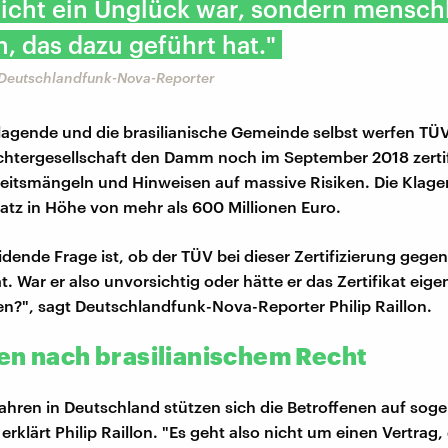
nicht ein Unglück war, sondern mensch
, das dazu geführt hat."
, Deutschlandfunk-Nova-Reporter
agende und die brasilianische Gemeinde selbst werfen TÜV
chtergesellschaft den Damm noch im September 2018 zertifi
heitsmängeln und Hinweisen auf massive Risiken. Die Klag
tz in Höhe von mehr als 600 Millionen Euro.
idende Frage ist, ob der TÜV bei dieser Zertifizierung gege
. War er also unvorsichtig oder hätte er das Zertifikat eigen
fen?", sagt Deutschlandfunk-Nova-Reporter Philip Raillon.
en nach brasilianischem Recht
ahren in Deutschland stützen sich die Betroffenen auf sog
 erklärt Philip Raillon. "Es geht also nicht um einen Vertrag,