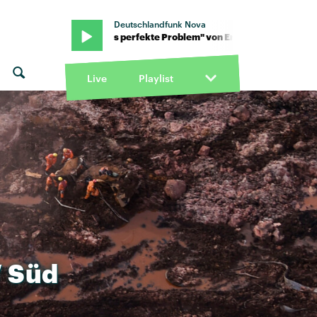
Deutschlandfunk Nova
ror · "Das perfekte Problem" von Error · "Das perfekte Problem" v
Live
Playlist
V
Süd