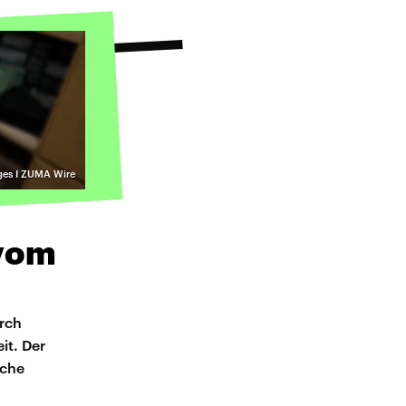
ges I ZUMA Wire
 vom
urch
it. Der
sche