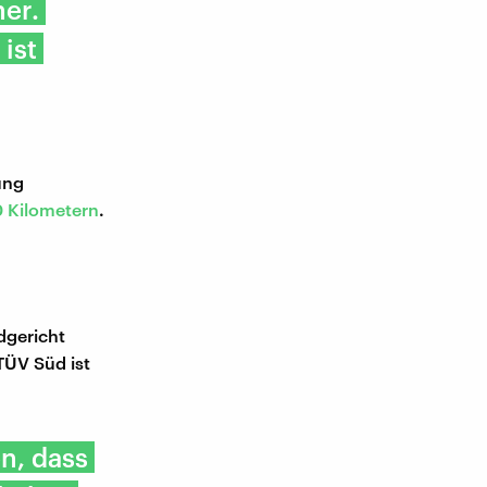
er.
ist
ung
0 Kilometern
.
dgericht
TÜV Süd ist
n, dass