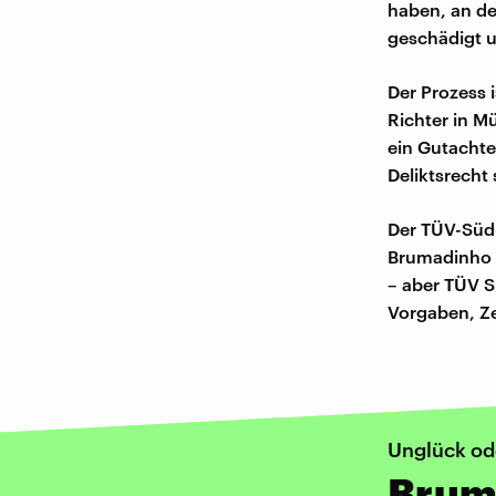
haben, an de
geschädigt 
Der Prozess 
Richter in M
ein Gutachten
Deliktsrecht
Der TÜV-Süd
Brumadinho s
– aber TÜV S
Vorgaben, Ze
Unglück od
Brum