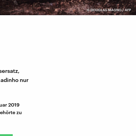
©
DOUGLAS MAGNO / AFP
sersatz,
madinho nur
uar 2019
ehörte zu