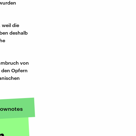
 wurden
 weil die
aben deshalb
che
ammbruch von
e den Opfern
ianischen
ownotes
n