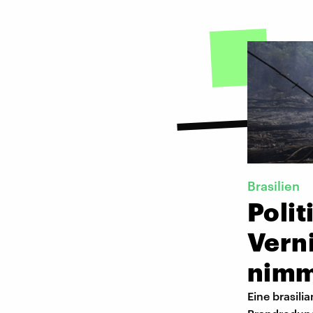
Brasilien
Poli
Vern
nimm
Eine brasili