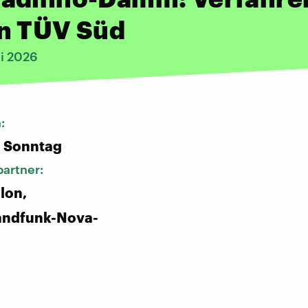
n TÜV Süd
i 2026
n:
n Sonntag
artner:
llon,
andfunk-Nova-