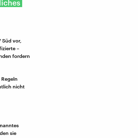
liches
 Süd vor,
zierte –
enden fordern
n Regeln
tlich nicht
enanntes
 den sie