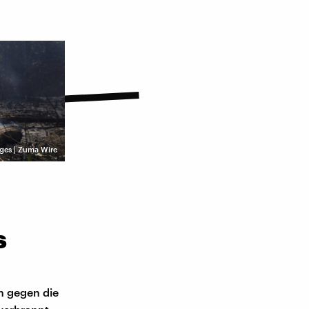
ges | Zuma Wire
s
on gegen die