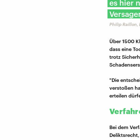
es hier 
Versagen
Philip Raillon
Über 1500 Kl
dass eine To
trotz Sicher
Schadensersa
"Die entsche
verstoßen hat
erteilen dür
Verfahr
Bei dem Verf
Deliktsrecht,