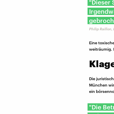
"Dieser
Irgendwa
gebroch
Philip Raillon
Eine toxisc
weiträumig.
Klag
Die juristis
München wir
ein börsenno
"Die Bet