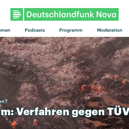
"Das perfekte Problem" von Er
emen
Podcasts
Programm
Moderation
en?
mm:
Verfahren
gegen
TÜ