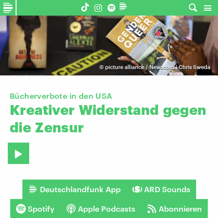
©
picture alliance / Newscom | Chris Sweda
Bücherverbote in den USA
Kreativer
Widerstand
gegen
die
Zensur
Deutschlandfunk App
ARD Sounds
Spotify
Apple Podcasts
Abonnieren