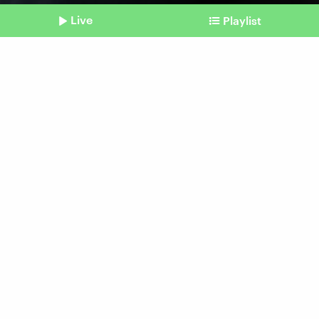
Live
Playlist
©
dpa-tmn | Laura Ludwig
Shownotes
Trinken und Sound
Bügelflasche: Der Ursprung
des Ploppens
Beitrag aus unserem Archiv vom 19. März
2025