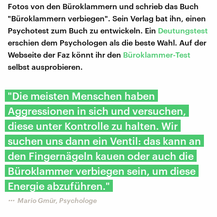
Fotos von den Büroklammern und schrieb das Buch
"Büroklammern verbiegen". Sein Verlag bat ihn, einen
Psychotest zum Buch zu entwickeln. Ein
Deutungstest
erschien dem Psychologen als die beste Wahl. Auf der
Webseite der Faz könnt ihr den
Büroklammer-Test
selbst ausprobieren.
"Die meisten Menschen haben
Aggressionen in sich und versuchen,
diese unter Kontrolle zu halten. Wir
suchen uns dann ein Ventil: das kann an
den Fingernägeln kauen oder auch die
Büroklammer verbiegen sein, um diese
Energie abzuführen."
Mario Gmür, Psychologe