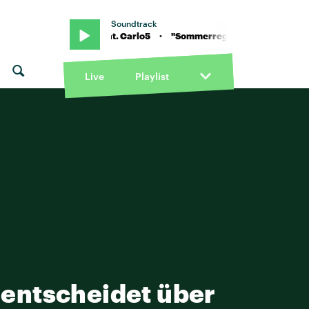
Soundtrack
n Ami Warning feat. Carlo5 · "Sommerregen" von Ami Warning feat
Live
Playlist
 entscheidet über