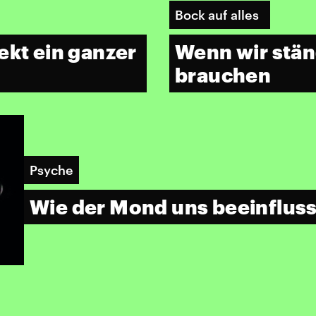
Bock auf alles
ekt ein ganzer
Wenn wir stän
brauchen
Psyche
Wie der Mond uns beeinfluss