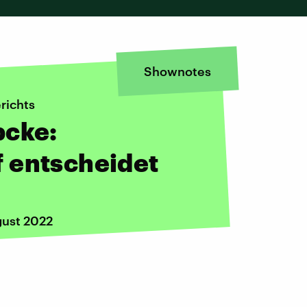
Shownotes
richts
bcke:
 entscheidet
gust 2022