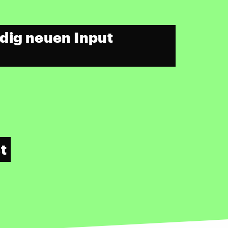
dig neuen Input
t