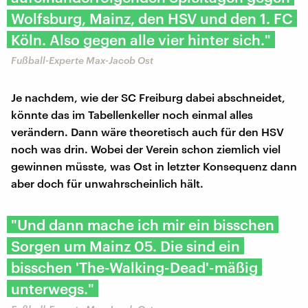
Wolfsburg, Mainz, den HSV und den 1. FC
Köln. Also gegen alle vier hinter sich."
Fußball-Experte Max-Jacob Ost
Je nachdem, wie der SC Freiburg dabei abschneidet,
könnte das im Tabellenkeller noch einmal alles
verändern. Dann wäre theoretisch auch für den HSV
noch was drin. Wobei der Verein schon ziemlich viel
gewinnen müsste, was Ost in letzter Konsequenz dann
aber doch für unwahrscheinlich hält.
"Und dann mache ich mir ein bisschen
Sorgen um Mainz 05. Die sind ein
bisschen 'The-Walking-Dead'-mäßig
unterwegs."