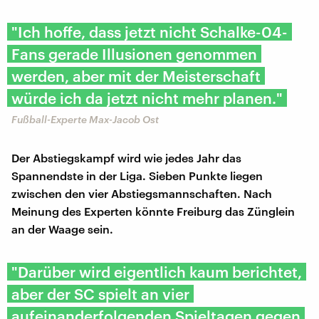
"Ich hoffe, dass jetzt nicht Schalke-04-
Fans gerade Illusionen genommen
werden, aber mit der Meisterschaft
würde ich da jetzt nicht mehr planen."
Fußball-Experte Max-Jacob Ost
Der Abstiegskampf wird wie jedes Jahr das
Spannendste in der Liga. Sieben Punkte liegen
zwischen den vier Abstiegsmannschaften. Nach
Meinung des Experten könnte Freiburg das Zünglein
an der Waage sein.
"Darüber wird eigentlich kaum berichtet,
aber der SC spielt an vier
aufeinanderfolgenden Spieltagen gegen