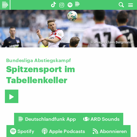
©
imago/Claus Bergmann
Bundesliga Abstiegskampf
Spitzensport
im
Tabellenkeller
Deutschlandfunk App
ARD Sounds
Spotify
Apple Podcasts
Abonnieren