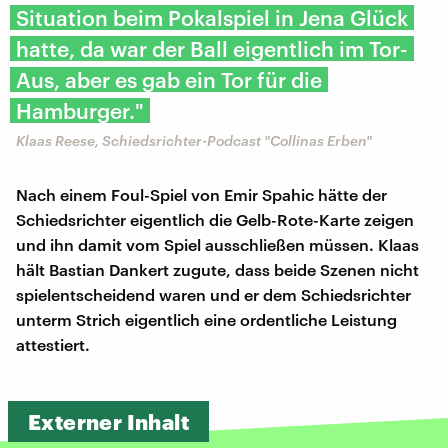
Situation beim Pokalspiel in Jena Glück
hatte, da war der Ball eigentlich im Tor-
Aus, aber es gab ein Tor für die
Hamburger."
Klaas Reese, Schiedsrichter-Podcast "Collinas Erben"
Nach einem Foul-Spiel von Emir Spahic hätte der
Schiedsrichter eigentlich die Gelb-Rote-Karte zeigen
und ihn damit vom Spiel ausschließen müssen. Klaas
hält Bastian Dankert zugute, dass beide Szenen nicht
spielentscheidend waren und er dem Schiedsrichter
unterm Strich eigentlich eine ordentliche Leistung
attestiert.
Externer Inhalt