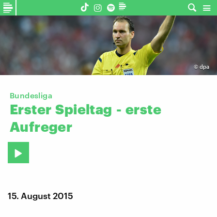
©
dpa
Bundesliga
Erster
Spieltag
-
erste
Aufreger
15. August 2015