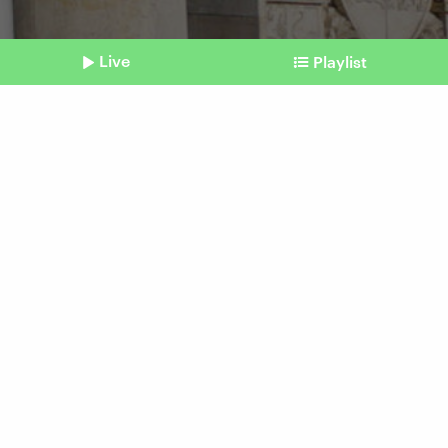
Live
Playlist
©
Imago | Fotostand
Shownotes
Bundestag
Queeres Netzwerk darf
nicht als Gruppe zum CSD
Beitrag aus unserem Archiv vom 18. Juni 2025