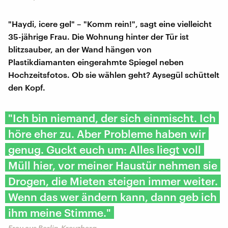
"Haydi, icere gel" – "Komm rein!", sagt eine vielleicht
35-jährige Frau. Die Wohnung hinter der Tür ist
blitzsauber, an der Wand hängen von
Plastikdiamanten eingerahmte Spiegel neben
Hochzeitsfotos. Ob sie wählen geht? Aysegül schüttelt
den Kopf.
"Ich bin niemand, der sich einmischt. Ich
höre eher zu. Aber Probleme haben wir
genug. Guckt euch um: Alles liegt voll
Müll hier, vor meiner Haustür nehmen sie
Drogen, die Mieten steigen immer weiter.
Wenn das wer ändern kann, dann geb ich
ihm meine Stimme."
Frau aus Berlin-Kreuzberg