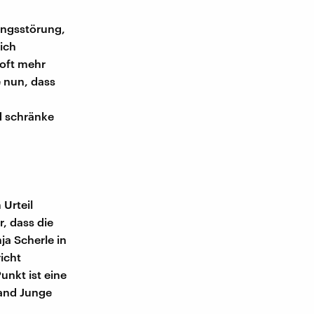
ungsstörung,
lich
oft mehr
 nun, dass
d schränke
Urteil
, dass die
ja Scherle in
icht
unkt ist eine
band Junge