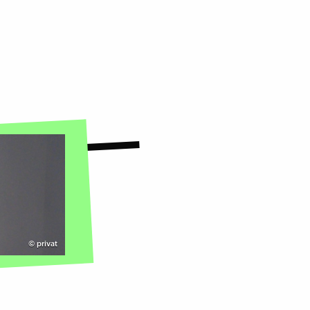
©
privat