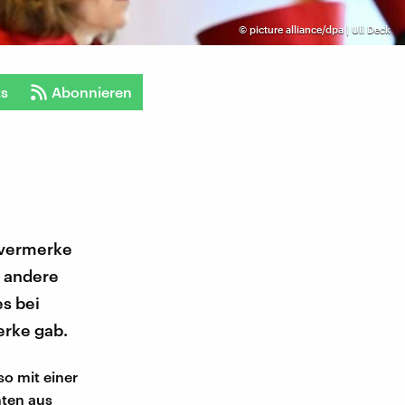
©
picture alliance/dpa | Uli Deck
ts
Abonnieren
svermerke
r andere
es bei
rke gab.
so mit einer
nten aus