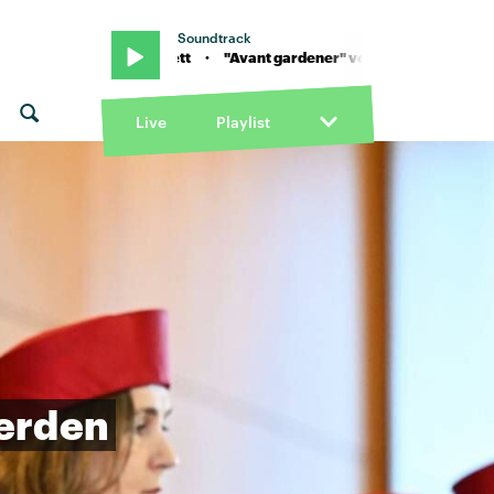
Soundtrack
rtney Barnett · "Avant gardener" von Courtney Barnett · "Avant ga
Live
Playlist
erden