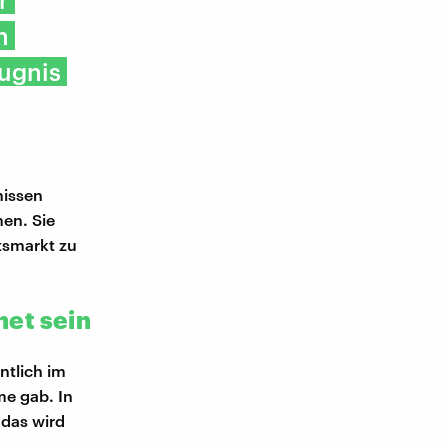
n
eugnis
nissen
hen. Sie
tsmarkt zu
et sein
ntlich im
e gab. In
 das wird