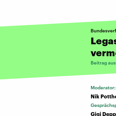
Bundesverf
Legas
verm
Beitrag au
Moderator
Nik Potth
Gesprächsp
Gigi Depp