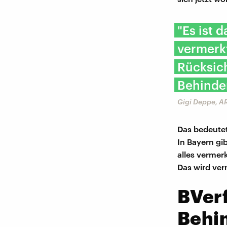
"Es ist 
vermerk
Rücksic
Behinde
Gigi Deppe, AR
Das bedeutet
In Bayern gi
alles vermer
Das wird ver
BVerf
Behi