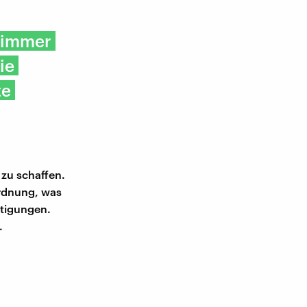
t immer
ie
te
 zu schaffen.
ordnung, was
htigungen.
.