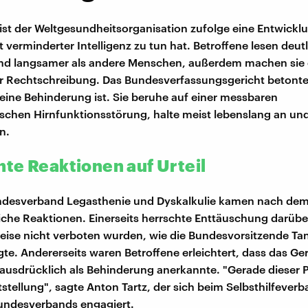
ist der Weltgesundheitsorganisation zufolge eine Entwickl
t verminderter Intelligenz zu tun hat. Betroffene lesen deut
und langsamer als andere Menschen, außerdem machen sie 
er Rechtschreibung. Das Bundesverfassungsgericht betonte
eine Behinderung ist. Sie beruhe auf einer messbaren
schen Hirnfunktionsstörung, halte meist lebenslang an un
n.
te Reaktionen auf Urteil
desverband Legasthenie und Dyskalkulie kamen nach dem 
iche Reaktionen. Einerseits herrschte Enttäuschung darüber
ise nicht verboten wurden, wie die Bundesvorsitzende Tan
gte. Andererseits waren Betroffene erleichtert, dass das Ger
ausdrücklich als Behinderung anerkannte. "Gerade dieser P
tstellung", sagte Anton Tartz, der sich beim Selbsthilfever
undesverbands engagiert.