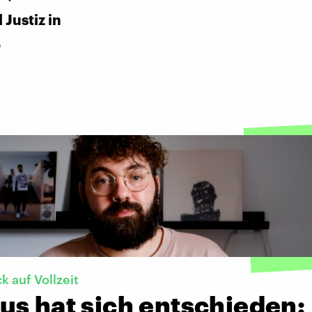
Justiz in
e
k auf Vollzeit
us hat sich entschieden: