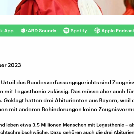
nk App
ARD Sounds
Spotify
Apple Podcas
ber 2023
 Urteil des Bundesverfassungsgerichts sind Zeugni
n mit Legasthenie zulässig. Das müsse aber auch fü
n. Geklagt hatten drei Abiturienten aus Bayern, weil 
nen mit anderen Behinderungen keine Zeugnisverme
nd leben etwa 3,5 Millionen Menschen mit Legasthenie – al
chtschreibschwäche. Dazu gehören auch die drei Abiturie