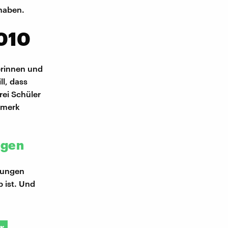
haben.
2010
erinnen und
ll, dass
rei Schüler
rmerk
ngen
erungen
 ist. Und
r