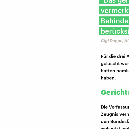
vermerkt
Behinder
berücksi
Gigi Deppe, AR
Für die drei
gelöscht wer
hatten nämli
haben.
Gericht
Die Verfassu
Zeugnis ver
den Bundeslä
sich jetzt wo