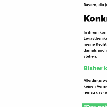
Bayern, die
Konkr
In ihrem kon
Legasthenike
meine Rechts
damals auch
stehen.
Bisher 
Allerdings w
keinen Verme
genau das geh
"Das geh