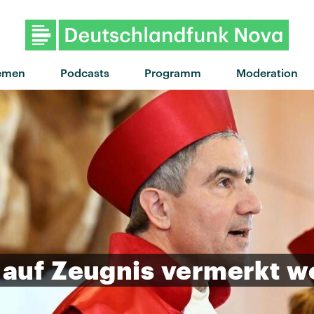
"Avant gardener" von Cou
emen
Podcasts
Programm
Moderation
auf
Zeugnis
vermerkt
w