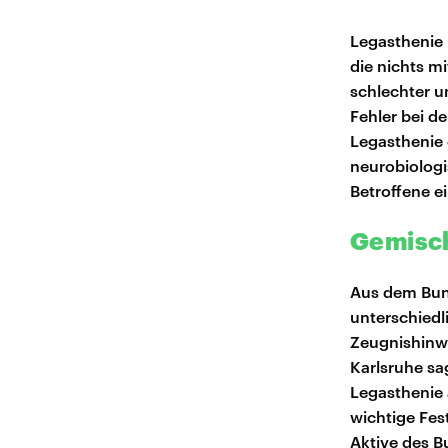
Legasthenie 
die nichts mi
schlechter 
Fehler bei d
Legasthenie 
neurobiologi
Betroffene ei
Gemisch
Aus dem Bun
unterschiedl
Zeugnishinwe
Karlsruhe sa
Legasthenie 
wichtige Fes
Aktive des B