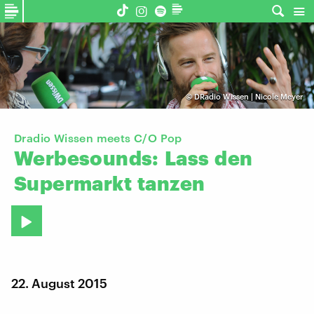
©
DRadio Wissen | Nicole Meyer
Dradio Wissen meets C/O Pop
Werbesounds:
Lass
den
Supermarkt
tanzen
22. August 2015