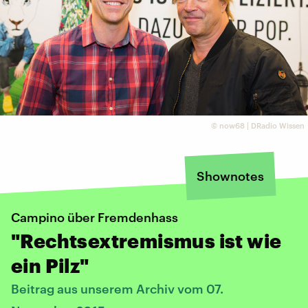
©
now68 | DRadio Wissen
Shownotes
Campino über Fremdenhass
"Rechtsextremismus ist wie
ein Pilz"
Beitrag aus unserem Archiv vom 07.