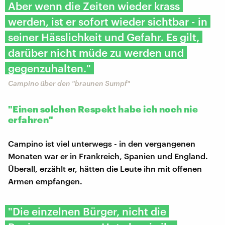
Aber wenn die Zeiten wieder krass
werden, ist er sofort wieder sichtbar - in
seiner Hässlichkeit und Gefahr. Es gilt,
darüber nicht müde zu werden und
gegenzuhalten."
Campino über den "braunen Sumpf"
"Einen solchen Respekt habe ich noch nie
erfahren"
Campino ist viel unterwegs - in den vergangenen
Monaten war er in Frankreich, Spanien und England.
Überall, erzählt er, hätten die Leute ihn mit offenen
Armen empfangen.
"Die einzelnen Bürger, nicht die