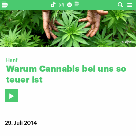
©
dpa
Hanf
Warum
Cannabis
bei
uns
so
teuer
ist
29. Juli 2014