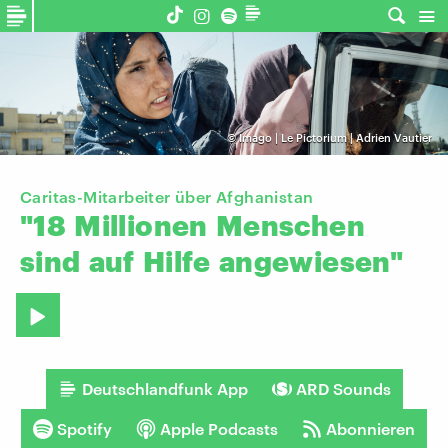
©
Imago | Le Pictorium | Adrien Vautier
Caritas-Mitarbeiter über Afghanistan
"18
Millionen
Menschen
sind
auf
Hilfe
angewiesen"
Deutschlandfunk App
ARD Sounds
Spotify
Apple Podcasts
Abonnieren