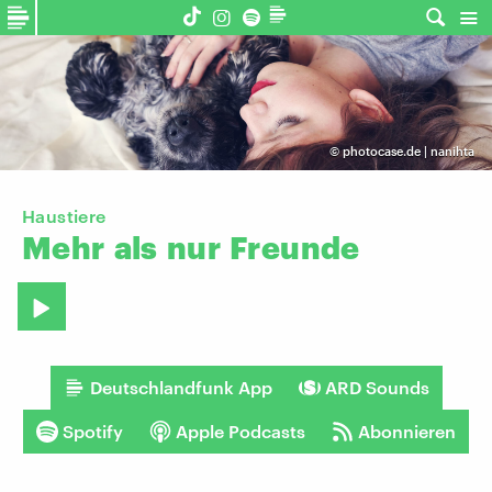
©
photocase.de | nanihta
Haustiere
Mehr
als
nur
Freunde
Deutschlandfunk App
ARD Sounds
Spotify
Apple Podcasts
Abonnieren