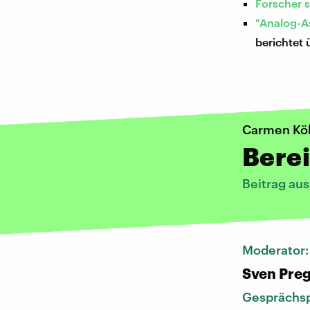
Forscher 
"Analog-A
berichtet 
Carmen Kö
Berei
Beitrag au
Moderator
Sven Pre
Gesprächsp