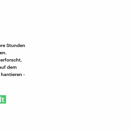
ere Stunden
en.
erforscht,
 auf dem
 hantieren -
lt