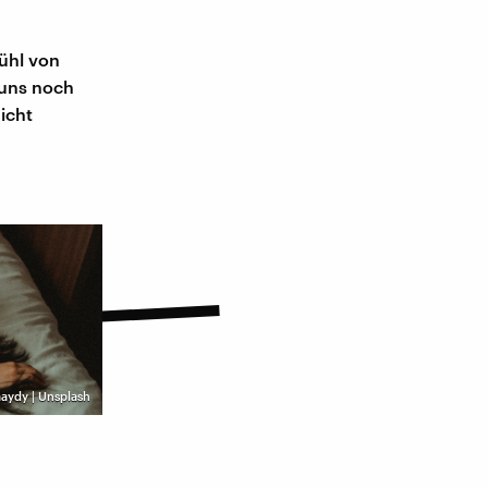
fühl von
 uns noch
icht
aydy | Unsplash