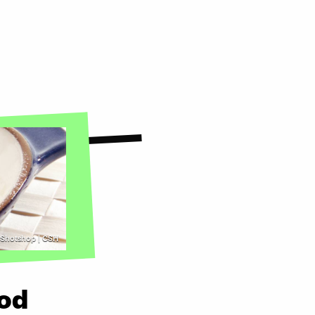
H/Shotshop | CSH
ood