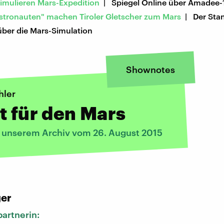
simulieren Mars-Expedition
| Spiegel Online über Amadee-
stronauten" machen Tiroler Gletscher zum Mars
| Der Sta
über die Mars-Simulation
Shownotes
hler
t für den Mars
s unserem Archiv vom 26. August 2015
:
ger
artnerin: