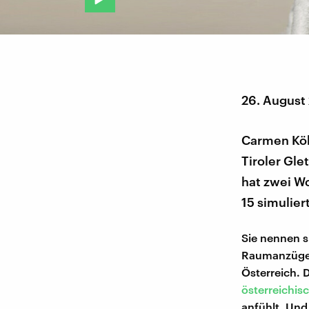
26. August
Carmen Köh
Tiroler Gl
hat zwei W
15 simuliert
Sie nennen s
Raumanzüge a
Österreich. 
österreichi
anfühlt. Und