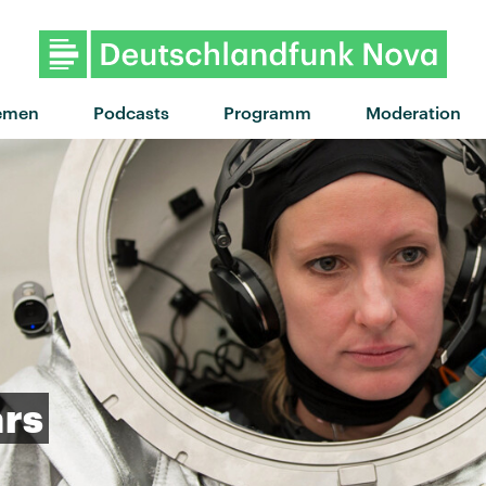
"Tuk Tuk" von Solomun feat
emen
Podcasts
Programm
Moderation
rs