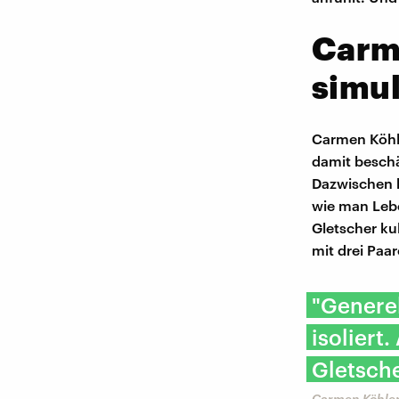
Carm
simul
Carmen Köhle
damit besch
Dazwischen h
wie man Lebe
Gletscher kul
mit drei Paa
"Generel
isoliert
Gletsche
Carmen Köhler