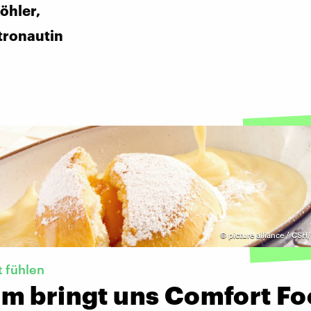
öhler,
tronautin
©
picture alliance / CS
t fühlen
m bringt uns Comfort F