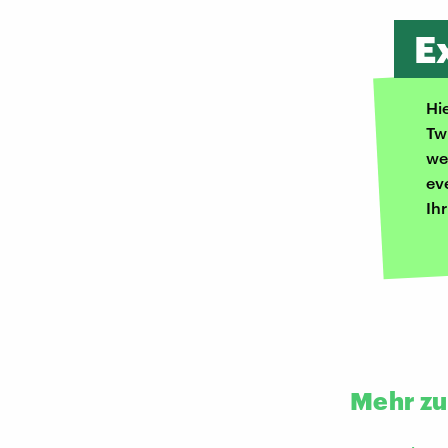
E
Hi
Tw
we
ev
Ih
Mehr z