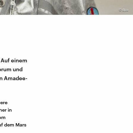
©
dpa
. Auf einem
Forum und
ion Amadee-
were
er in
vom
auf dem Mars