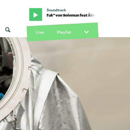
Soundtrack
 Ätna · "Tuk Tuk" von Solomun feat Ätna · "Tuk Tuk" von Solomun f
Live
Playlist