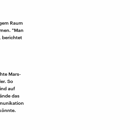
engem Raum
mmen. "Man
 berichtet
chte Mars-
er. So
ind auf
lände das
munikation
könnte.