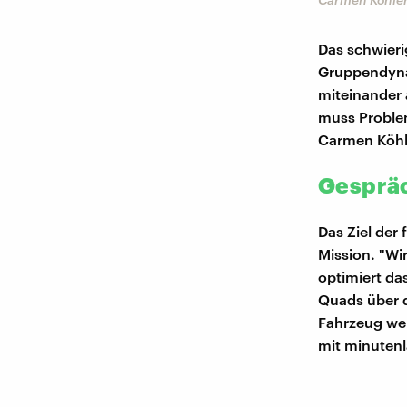
Das schwier
Gruppendyna
miteinander
muss Problem
Carmen Köhle
Gespräc
Das Ziel der 
Mission. "Wi
optimiert da
Quads über 
Fahrzeug we
mit minutenl