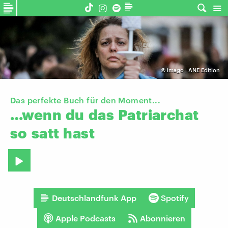
©
imago | ANE Edition
Das perfekte Buch für den Moment...
…wenn
du
das
Patriarchat
so
satt
hast
Deutschlandfunk App
Spotify
Apple Podcasts
Abonnieren