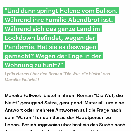
"Und dann springt Helene vom Balkon.
Während ihre Familie Abendbrot isst.
Während sich das ganze Land im
Lockdown befindet, wegen der
Pandemie. Hat sie es deswegen
gemacht? Wegen der Enge in der
Wohnung zu fünft?"
Lydia Herms über den Roman "Die Wut, die bleibt" von
Mareike Fallwickl
Mareike Fallwickl bietet in ihrem Roman "Die Wut, die
bleibt" genügend Sätze, genügend 'Material', um eine
Antwort oder mehrere Antworten auf die Frage nach
dem 'Warum' für den Suizid der Hauptperson zu
finden. Beziehungsweise überlässt sie das Suche nach