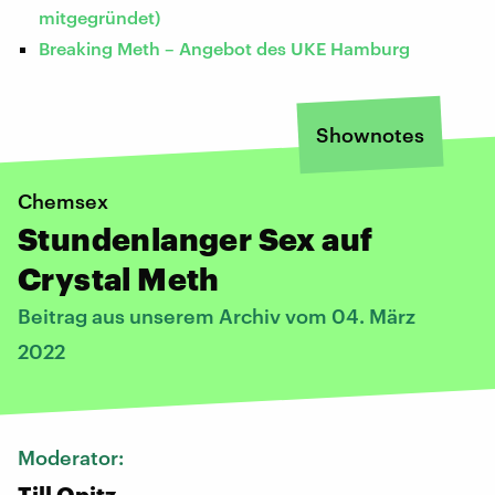
mitgegründet)
Breaking Meth – Angebot des UKE Hamburg
Shownotes
Chemsex
Stundenlanger Sex auf
Crystal Meth
Beitrag aus unserem Archiv vom 04. März
2022
Moderator:
Till Opitz