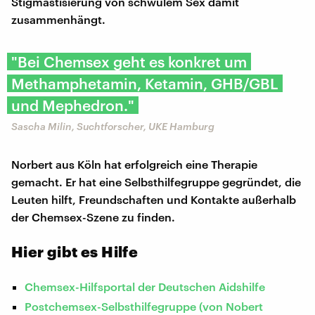
Stigmastisierung von schwulem Sex damit
zusammenhängt.
"Bei Chemsex geht es konkret um
Methamphetamin, Ketamin, GHB/GBL
und Mephedron."
Sascha Milin, Suchtforscher, UKE Hamburg
Norbert aus Köln hat erfolgreich eine Therapie
gemacht. Er hat eine Selbsthilfegruppe gegründet, die
Leuten hilft, Freundschaften und Kontakte außerhalb
der Chemsex-Szene zu finden.
Hier gibt es Hilfe
Chemsex-Hilfsportal der Deutschen Aidshilfe
Postchemsex-Selbsthilfegruppe (von Nobert