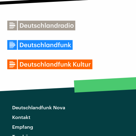
Deutschlandfunk Nova
Kontakt
Empfang