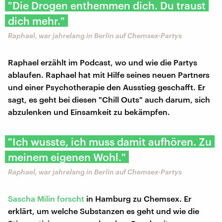
"Die Drogen enthemmen dich. Du traust
dich mehr."
Raphael, war jahrelang in Berlin auf Chemsex-Partys
Raphael erzählt im Podcast, wo und wie die Partys
ablaufen. Raphael hat mit Hilfe seines neuen Partners
und einer Psychotherapie den Ausstieg geschafft. Er
sagt, es geht bei diesen "Chill Outs" auch darum, sich
abzulenken und Einsamkeit zu bekämpfen.
"Ich wusste, ich muss damit aufhören. Zu
meinem eigenen Wohl."
Raphael, war jahrelang in Berlin auf Chemsex-Partys
Sascha Milin forscht
in Hamburg zu Chemsex. Er
erklärt, um welche Substanzen es geht und wie die