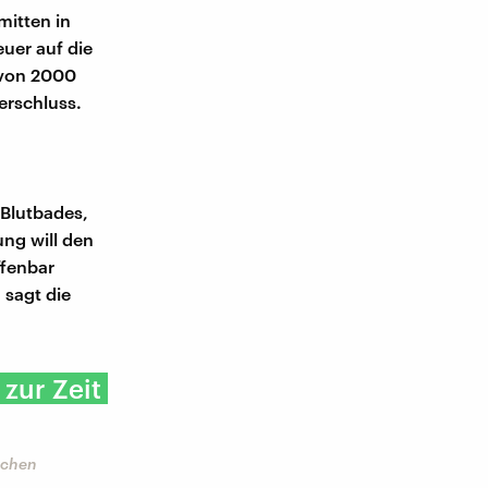
mitten in
euer auf die
 von 2000
Verschluss.
 Blutbades,
ung will den
ffenbar
 sagt die
 zur Zeit
Sachen