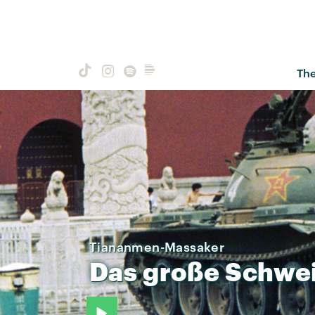
Th
Tiananmen-Massaker
Das
große
Schwe