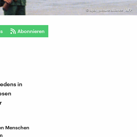
©
dpa | picture alliance | AFP
ts
Abonnieren
iedens in
esen
r
nen Menschen
am