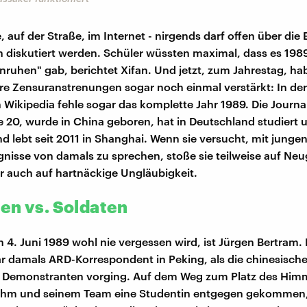
, auf der Straße, im Internet - nirgends darf offen über die 
n diskutiert werden. Schüler wüssten maximal, dass es 198
Unruhen" gab, berichtet Xifan. Und jetzt, zum Jahrestag, ha
re Zensuranstrenungen sogar noch einmal verstärkt: In der
 Wikipedia fehle sogar das komplette Jahr 1989. Die Journal
te 20, wurde in China geboren, hat in Deutschland studiert 
nd lebt seit 2011 in Shanghai. Wenn sie versucht, mit jung
ignisse von damals zu sprechen, stoße sie teilweise auf Neug
er auch auf hartnäckige Ungläubigkeit.
en vs. Soldaten
n 4. Juni 1989 wohl nie vergessen wird, ist Jürgen Bertram.
ar damals ARD-Korrespondent in Peking, als die chinesisch
n Demonstranten vorging. Auf dem Weg zum Platz des Him
i ihm und seinem Team eine Studentin entgegen gekommen,