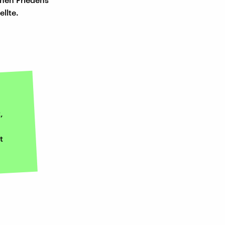
llte.
,
t