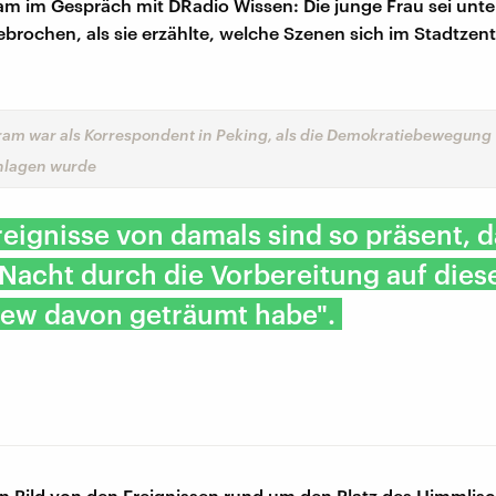
am im Gespräch mit DRadio Wissen: Die junge Frau sei unte
ochen, als sie erzählte, welche Szenen sich im Stadtzen
ram war als Korrespondent in Peking, als die Demokratiebewegung
hlagen wurde
reignisse von damals sind so präsent, d
Nacht durch die Vorbereitung auf dies
iew davon geträumt habe".
n Bild von den Ereignissen rund um den Platz des Himmlis