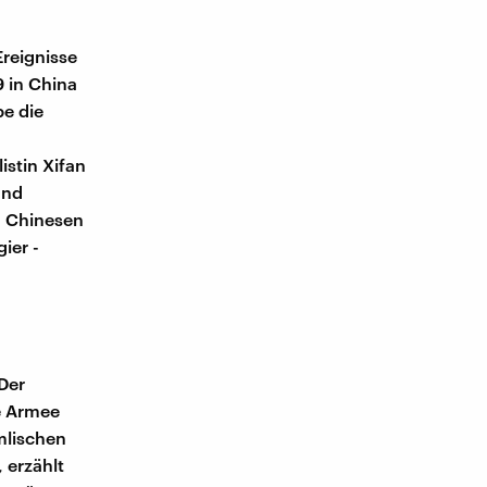
Ereignisse
9 in China
be die
istin Xifan
und
en Chinesen
ier -
 Der
e Armee
mlischen
 erzählt