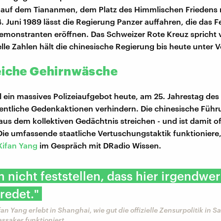
 auf dem Tiananmen, dem Platz des Himmlischen Friedens 
. Juni 1989 lässt die Regierung Panzer auffahren, die das F
Demonstranten eröffnen. Das Schweizer Rote Kreuz spricht
elle Zahlen hält die chinesische Regierung bis heute unter 
eiche Gehirnwäsche
ll ein massives Polizeiaufgebot heute, am 25. Jahrestag des
fentliche Gedenkaktionen verhindern. Die chinesische Führ
 aus dem kollektiven Gedächtnis streichen - und ist damit o
 Die umfassende staatliche Vertuschungstaktik funktioniere,
ifan Yang
im Gespräch mit DRadio Wissen.
n nicht feststellen, dass hier irgendwer
redet."
fan Yang erlebt in Shanghai, wie gut die offizielle Zensurpolitik in 
saker funktioniert