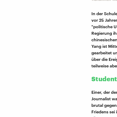
In der Schule
vor 25 Jahre
"politische 
Regierung ih
chinesischen
Yang ist Mit
gearbeitet u
über die Ere
teilweise ab
Student
Einer, der de
Journalist w
brutal gege
Friedens se