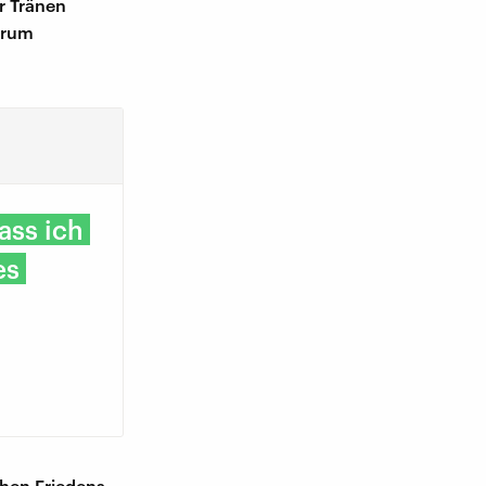
r Tränen
trum
ass ich
es
chen Friedens