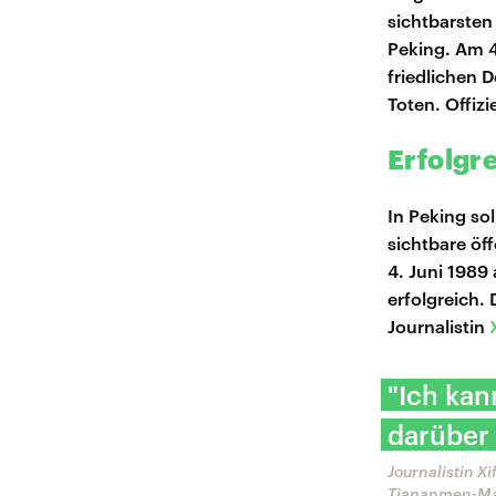
sichtbarsten
Peking. Am 4
friedlichen 
Toten. Offizi
Erfolgr
In Peking so
sichtbare öf
4. Juni 1989
erfolgreich.
Journalistin
X
"Ich kan
darüber 
Journalistin Xi
Tiananmen-Mas