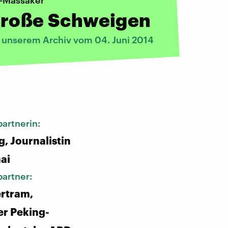
-Massaker
große Schweigen
s unserem Archiv vom 04. Juni 2014
:
artnerin:
g, Journalistin
ai
artner:
rtram,
r Peking-