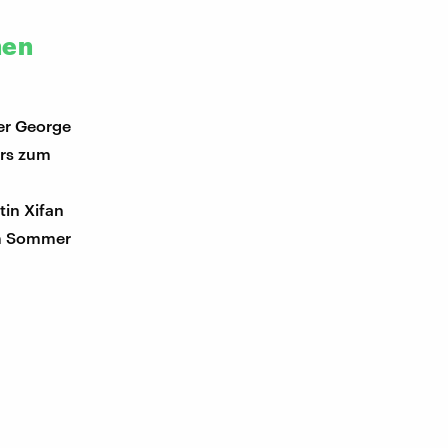
hen
er George
ärs zum
tin Xifan
im Sommer