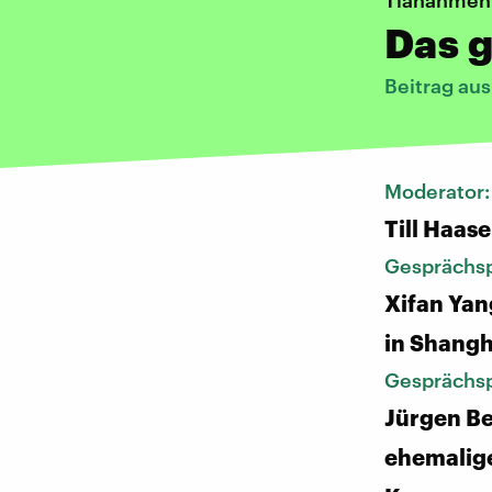
Tiananmen
Das 
Beitrag au
Moderator
Till Haase
Gesprächsp
Xifan Yan
in Shangh
Gesprächsp
Jürgen Be
ehemalige