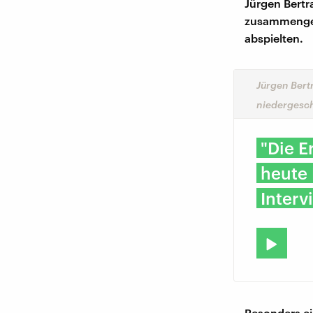
Jürgen Bertr
zusammengebr
abspielten.
Jürgen Bert
niedergesc
"Die E
heute 
Interv
Besonders ei