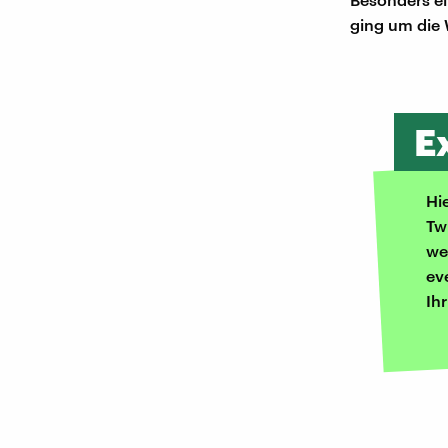
ging um die 
E
Hi
Tw
we
ev
Ih