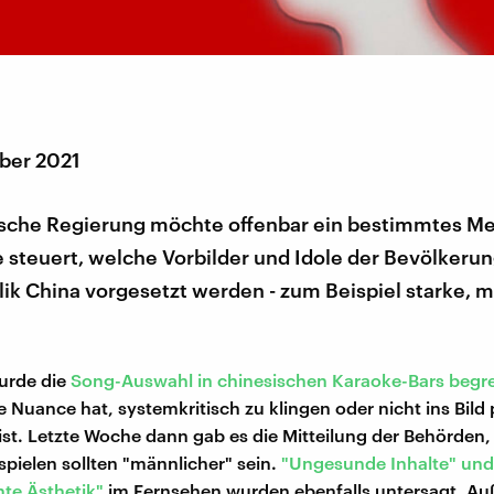
ber 2021
ische Regierung möchte offenbar ein bestimmtes M
e steuert, welche Vorbilder und Idole der Bevölkerun
ik China vorgesetzt werden - zum Beispiel starke, 
urde die
Song-Auswahl in chinesischen Karaoke-Bars begr
 Nuance hat, systemkritisch zu klingen oder nicht ins Bild 
list. Letzte Woche dann gab es die Mitteilung der Behörden,
pielen sollten "männlicher" sein.
"Ungesunde Inhalte" und
hte Ästhetik"
im Fernsehen wurden ebenfalls untersagt. A