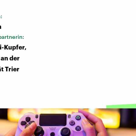
n:
n
artnerin:
i-Kupfer,
 an der
t Trier