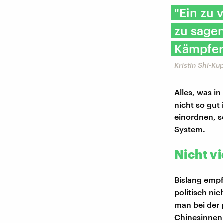
"Ein zu 
zu sagen
Kämpfer 
Kristin Shi-Kup
Alles, was in
nicht so gut 
einordnen, s
System.
Nicht vi
Bislang empf
politisch nic
man bei der 
Chinesinnen 