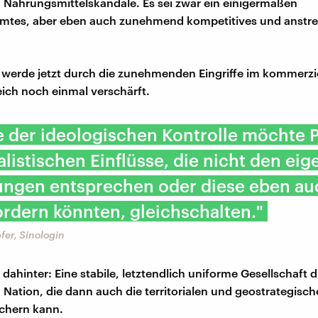
Nahrungsmittelskandale. Es sei zwar ein einigermaßen
mmtes, aber eben auch zunehmend kompetitives und anstr
 werde jetzt durch die zunehmenden Eingriffe im kommerzi
eich noch einmal verschärft.
e der ideologischen Kontrolle möchte 
ralistischen Einflüsse, die nicht den ei
lungen entsprechen oder diese eben au
rdern könnten, gleichschalten."
fer, Sinologin
ahinter: Eine stabile, letztendlich uniforme Gesellschaft di
n Nation, die dann auch die territorialen und geostrategisc
ichern kann.