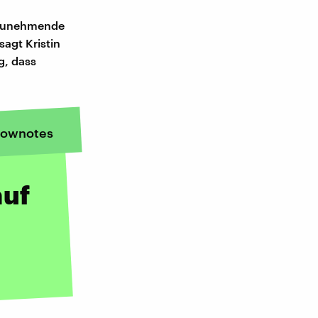
 zunehmende
agt Kristin
g, dass
ownotes
auf