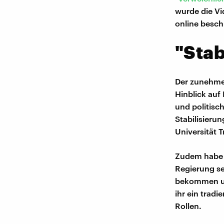
wurde die Vi
online besch
"Stab
Der zunehmen
Hinblick auf
und politisc
Stabilisierun
Universität Tr
Zudem habe P
Regierung se
bekommen und
ihr ein trad
Rollen.