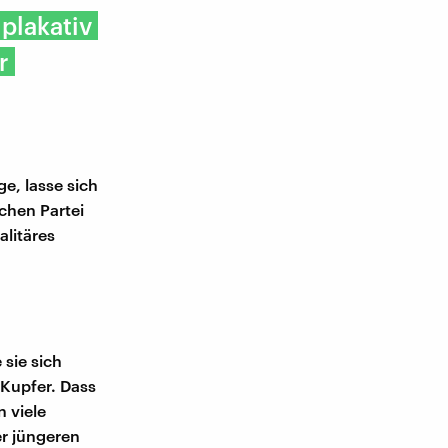
plakativ
r
ge, lasse sich
schen Partei
alitäres
sie sich
i-Kupfer. Dass
n viele
er jüngeren