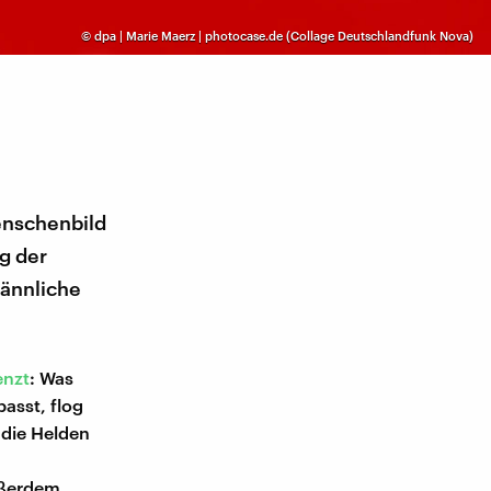
©
dpa | Marie Maerz | photocase.de (Collage Deutschlandfunk Nova)
enschenbild
g der
männliche
enzt
: Was
passt, flog
 die Helden
ußerdem