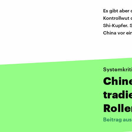
Es gibt abe
Kontrollwut 
Shi-Kupfer. 
China vor ei
Systemkrit
Chine
tradi
Rolle
Beitrag au