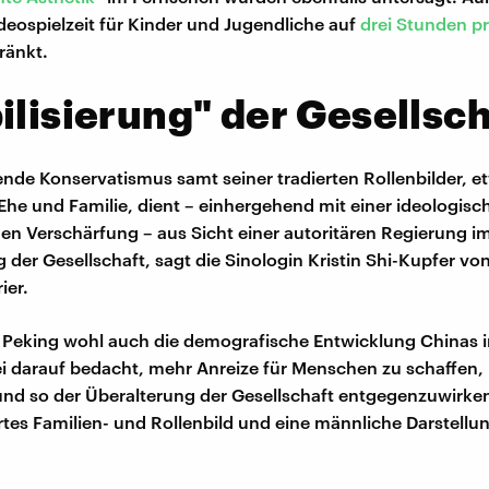
deospielzeit für Kinder und Jugendliche auf
drei Stunden p
ränkt.
ilisierung" der Gesellsch
de Konservatismus samt seiner tradierten Rollenbilder, e
 Ehe und Familie, dient – einhergehend mit einer ideologisc
hen Verschärfung – aus Sicht einer autoritären Regierung i
g der Gesellschaft, sagt die Sinologin Kristin Shi-Kupfer vo
ier.
eking wohl auch die demografische Entwicklung Chinas im
i darauf bedacht, mehr Anreize für Menschen zu schaffen, 
 so der Überalterung der Gesellschaft entgegenzuwirken
iertes Familien- und Rollenbild und eine männliche Darstellu