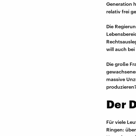
Generation h
relativ frei 
Die Regierun
Lebensbereic
Rechtsausleg
will auch be
Die große Fra
gewachsenen
massive Unzu
produzieren
Der D
Für viele Le
Ringen: über