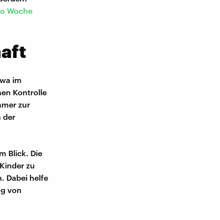
ro Woche
aft
twa im
hen Kontrolle
mmer zur
n der
 Blick. Die
Kinder zu
. Dabei helfe
ng von