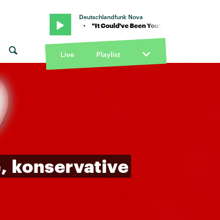
Deutschlandfunk Nova
on Hannah Grae · "It Could've Been You" von Hannah Grae · "It Coul
Live
Playlist
,
konservative