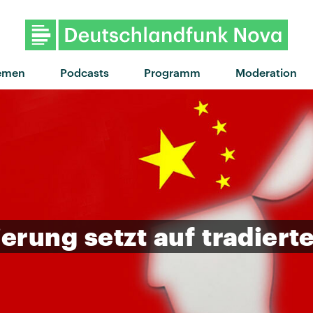
"It Could've Been You" v
emen
Podcasts
Programm
Moderation
ierung
setzt
auf
tradierte