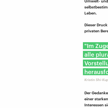
Umwelt- und 
selbstbesti
Leben.
Dieser Druck
privaten Ber
"Im Zug
alle plu
Vorstel
herausfo
Kristin Shi-Kup
Der Gedanke d
einer starke
Interessen s