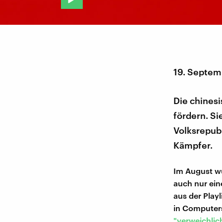
19. Septem
Die chines
fördern. Si
Volksrepubl
Kämpfer.
Im August w
auch nur eine
aus der Play
in Computers
"verweichlic