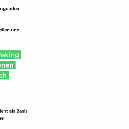
engendes
ellen und
Peking
genen
ch
ent als Basis
hen