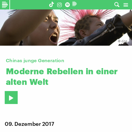
©
dpa
Chinas junge Generation
Moderne
Rebellen
in
einer
alten
Welt
09. Dezember 2017