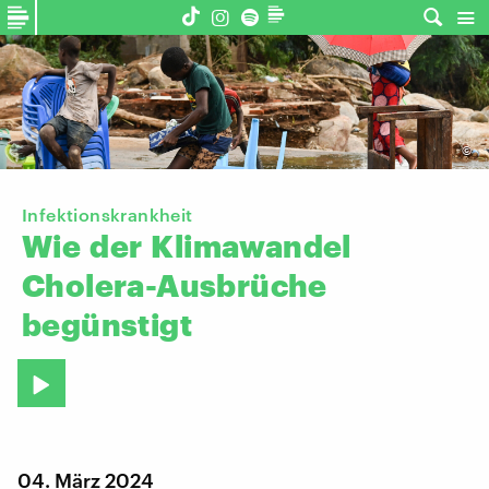
©
Infektionskrankheit
Wie
der
Klimawandel
Cholera-Ausbrüche
begünstigt
04. März 2024