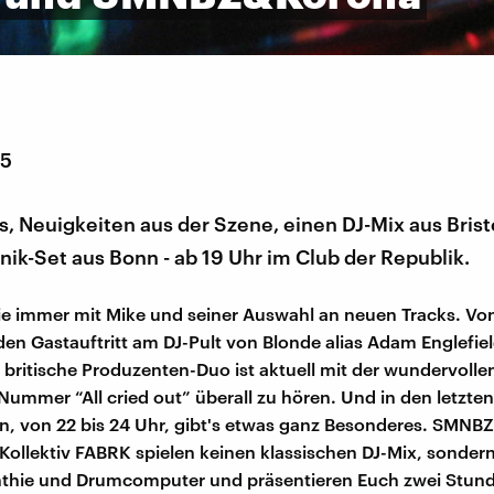
15
, Neuigkeiten aus der Szene, einen DJ-Mix aus Brist
nik-Set aus Bonn - ab 19 Uhr im Club der Republik.
ie immer mit Mike und seiner Auswahl an neuen Tracks. Von
 den Gastauftritt am DJ-Pult von Blonde alias Adam Englefie
britische Produzenten-Duo ist aktuell mit der wundervolle
ummer “All cried out” überall zu hören. Und in den letzte
, von 22 bis 24 Uhr, gibt's etwas ganz Besonderes. SMNB
ollektiv FABRK spielen keinen klassischen DJ-Mix, sondern 
ynthie und Drumcomputer und präsentieren Euch zwei Stun