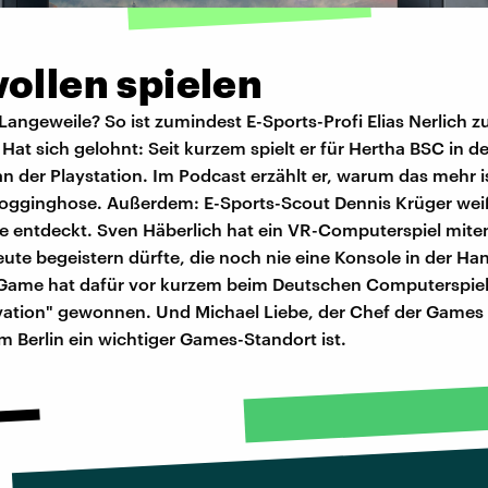
ollen spielen
angeweile? So ist zumindest E-Sports-Profi Elias Nerlich z
t sich gelohnt: Seit kurzem spielt er für Hertha BSC in de
n der Playstation. Im Podcast erzählt er, warum das mehr is
Jogginghose. Außerdem: E-Sports-Scout Dennis Krüger wei
te entdeckt. Sven Häberlich hat ein VR-Computerspiel miten
eute begeistern dürfte, die noch nie eine Konsole in der Ha
Game hat dafür vor kurzem beim Deutschen Computerspiel-
vation" gewonnen. Und Michael Liebe, der Chef der Games
m Berlin ein wichtiger Games-Standort ist.