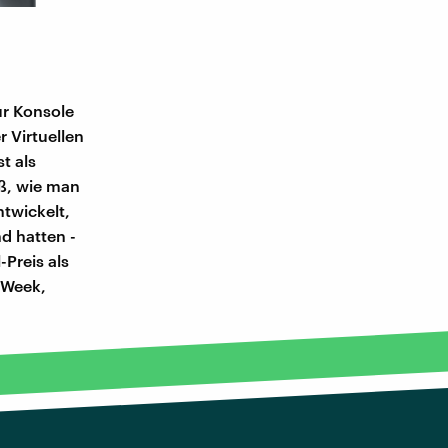
ur Konsole
r Virtuellen
t als
ß, wie man
twickelt,
nd hatten -
Preis als
 Week,