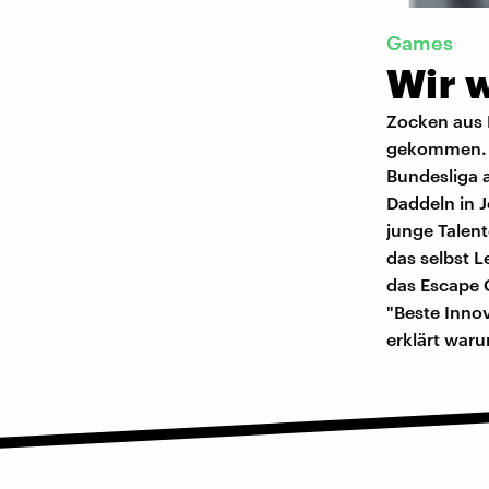
Games
Wir w
Zocken aus L
gekommen. Ha
Bundesliga a
Daddeln in 
junge Talen
das selbst L
das Escape 
"Beste Inno
erklärt waru