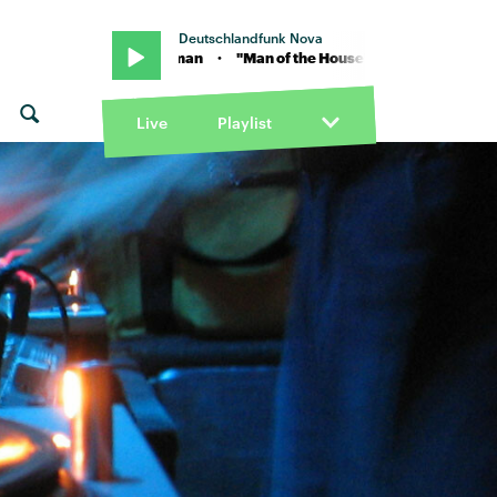
Deutschlandfunk Nova
 von Skye Newman · "Man of the House" von Skye Newman · "Man o
Live
Playlist