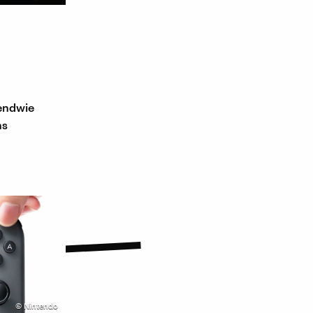
gendwie
ns
©
Nintendo