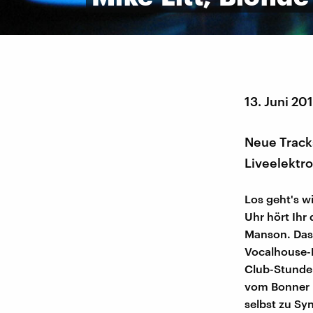
13. Juni 20
Neue Tracks
Liveelektro
Los geht's w
Uhr hört Ihr
Manson. Das 
Vocalhouse-N
Club-Stunden
vom Bonner K
selbst zu S