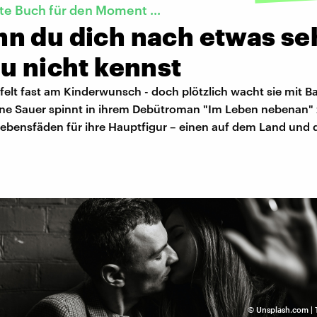
te Buch für den Moment ...
n du dich nach etwas se
u nicht kennst
felt fast am Kinderwunsch - doch plötzlich wacht sie mit Ba
nne Sauer spinnt in ihrem Debütroman "Im Leben nebenan"
 Lebensfäden für ihre Hauptfigur – einen auf dem Land und
©
Unsplash.com | T