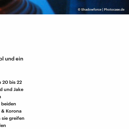
©
Shadowforce | Photocase.de
ol und ein
 20 bis 22
ld und Jake
n
n beiden
Z & Korona
sie greifen
den