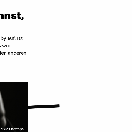
hnst,
by auf. Ist
 zwei
 den anderen
aisiia Shestopal