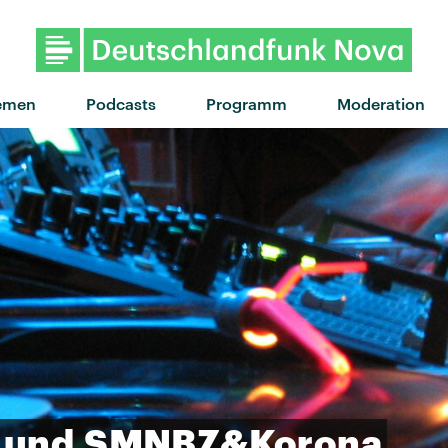
"Man of the House"
emen
Podcasts
Programm
Moderation
und
SMNBZ&Korona