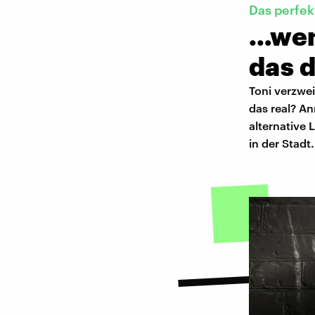
Das perfek
…wen
das d
Toni verzwei
das real? A
alternative
in der Stadt.