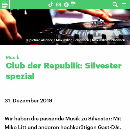
©
picture-alliance / Maximilian Schönherr | Maximilian Schönherr
Musik
Club
der
Republik:
Silvester
spezial
31. Dezember 2019
Wir haben die passende Musik zu Silvester: Mit
Mike Litt und anderen hochkarätigen Gast-DJs.