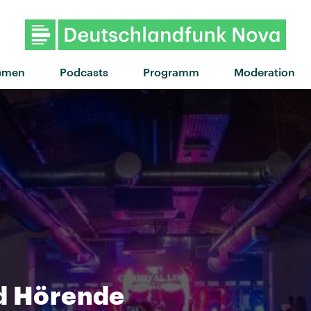
"Quicksand" von La Roux ·
emen
Podcasts
Programm
Moderation
nd Hörende