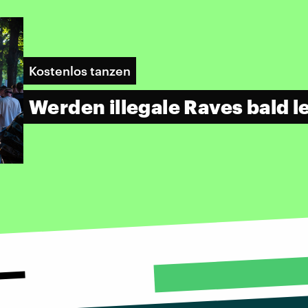
Kostenlos tanzen
Werden illegale Raves bald l