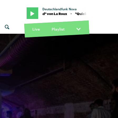
Deutschlandfunk Nova
 "Quicksand" von La Roux · "Quicksand" von La Roux
Live
Playlist